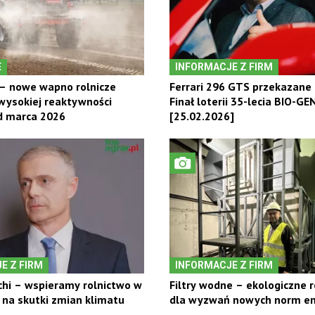
E
INFORMACJE Z FIRM
 – nowe wapno rolnicze
Ferrari 296 GTS przekazane 
wysokiej reaktywności
Finał loterii 35-lecia BIO-GE
d marca 2026
[25.02.2026]
E Z FIRM
INFORMACJE Z FIRM
chi – wspieramy rolnictwo w
Filtry wodne – ekologiczne 
na skutki zmian klimatu
dla wyzwań nowych norm em