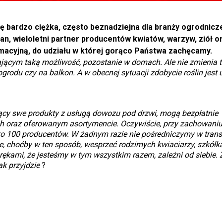
 bardzo ciężka, często beznadziejna dla branży ogrodnicze
an, wieloletni partner producentów kwiatów, warzyw, ziół or
macyjną, do udziału w której gorąco Państwa zachęcamy.
jącym taką możliwość, pozostanie w domach. Ale nie zmienia to
odu czy na balkon. A w obecnej sytuacji zdobycie roślin jest 
ący swe produkty z usługą dowozu pod drzwi, mogą bezpłatnie
ch oraz oferowanym asortymencie. Oczywiście, przy zachowaniu
sko 100 producentów. W żadnym razie nie pośredniczymy w trans
, choćby w ten sposób, wesprzeć rodzimych kwiaciarzy, szkółka
rękami, że jesteśmy w tym wszystkim razem, zależni od siebie.
ak przyjdzie
?