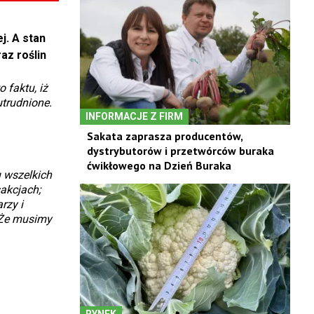
j. A stan
az roślin
 faktu, iż
utrudnione.
INFORMACJE Z FIRM
Sakata zaprasza producentów,
dystrybutorów i przetwórców buraka
ćwikłowego na Dzień Buraka
 wszelkich
akcjach;
rzy i
 Że musimy
RYNEK