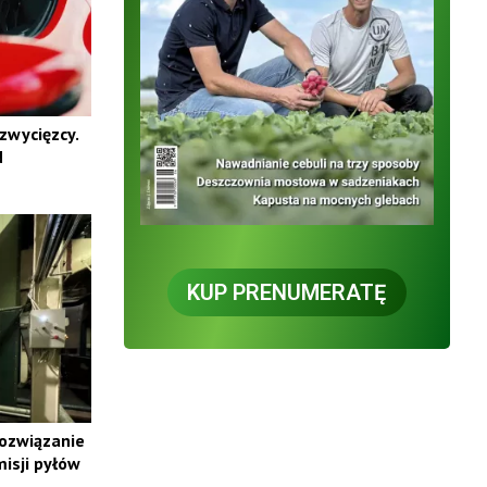
zwycięzcy.
N
KUP PRENUMERATĘ
rozwiązanie
isji pyłów