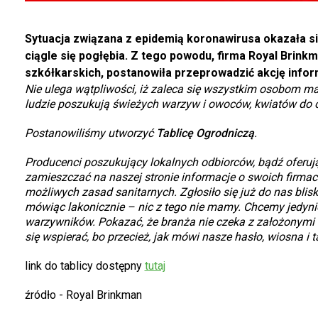
Sytuacja związana z epidemią koronawirusa okazała się
ciągle się pogłębia. Z tego powodu, firma Royal Brinkm
szkółkarskich, postanowiła przeprowadzić akcję infor
Nie ulega wątpliwości, iż zaleca się wszystkim osobom ma
ludzie poszukują świeżych warzyw i owoców, kwiatów do ogr
Postanowiliśmy utworzyć
Tablicę Ogrodniczą
.
Producenci poszukujący lokalnych odbiorców, bądź oferuj
zamieszczać na naszej stronie informacje o swoich firma
możliwych zasad sanitarnych. Zgłosiło się już do nas bli
mówiąc lakonicznie – nic z tego nie mamy. Chcemy jedynie
warzywników. Pokazać, że branża nie czeka z założonymi 
się wspierać, bo przecież, jak mówi nasze hasło, wiosna i t
link do tablicy dostępny
tutaj
źródło - Royal Brinkman