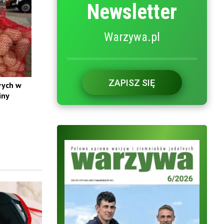
Newsletter
Warzywa.pl
ZAPISZ SIĘ
wych w
iny