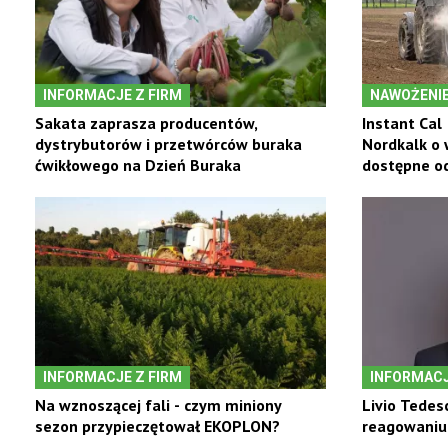
INFORMACJE Z FIRM
NAWOŻENI
Sakata zaprasza producentów,
Instant Cal
dystrybutorów i przetwórców buraka
Nordkalk o 
ćwikłowego na Dzień Buraka
dostępne o
INFORMACJE Z FIRM
INFORMACJ
Na wznoszącej fali - czym miniony
Livio Tedes
sezon przypieczętował EKOPLON?
reagowaniu 