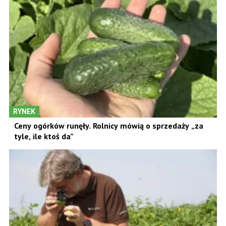
RYNEK
Ceny ogórków runęły. Rolnicy mówią o sprzedaży „za
tyle, ile ktoś da”