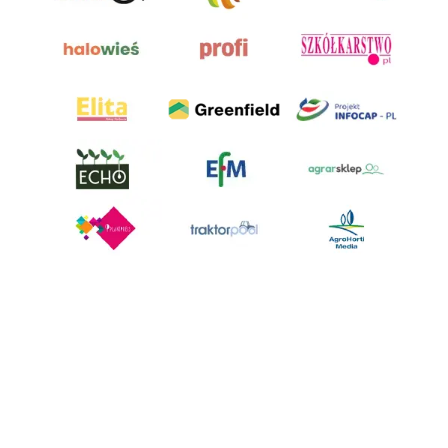
AgroHorti Media Sp. z o.o. ul. Metalowa 5, 60-118 Poznań. Akta rejestrowe
przechowywane w Sądzie Rejonowym Poznań - Nowe Miasto i Wilda w
Poznaniu, VIII Wydziale Gospodarczym, KRS 0001116269, NIP 7792573719,
REGON 529158846, kapitał zakładowy: 3.608.000 PLN.
Wszystkie prezentowane w ramach niniejszego portalu treści są
własnością AgroHorti Media Sp. z o.o, są zastrzeżone i chronione prawem
autorskim, kopiowanie i dalsze rozpowszechnianie treści jest zabronione.
(art. 25 ust. 1 pkt 1b ustawy z 4 lutego 1994 roku o prawie autorskim i
prawach pokrewnych.