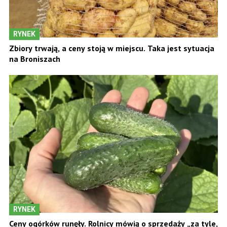
RYNEK
Zbiory trwają, a ceny stoją w miejscu. Taka jest sytuacja
na Broniszach
RYNEK
Ceny ogórków runęły. Rolnicy mówią o sprzedaży „za tyle,