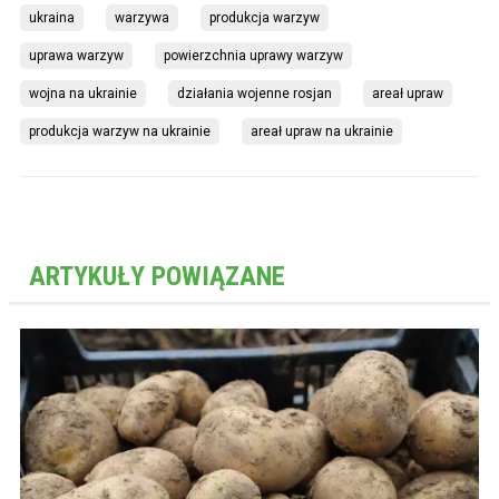
ukraina
warzywa
produkcja warzyw
uprawa warzyw
powierzchnia uprawy warzyw
wojna na ukrainie
działania wojenne rosjan
areał upraw
produkcja warzyw na ukrainie
areał upraw na ukrainie
ARTYKUŁY POWIĄZANE