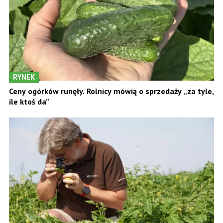
RYNEK
Ceny ogórków runęły. Rolnicy mówią o sprzedaży „za tyle,
ile ktoś da”