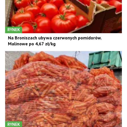
RYNEK
Na Broniszach ubywa czerwonych pomidorów.
Malinowe po 4,67 zł/kg
RYNEK