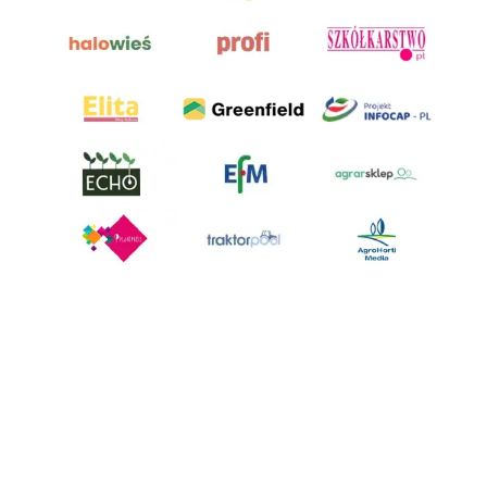
AgroHorti Media Sp. z o.o. ul. Metalowa 5, 60-118 Poznań. Akta rejestrowe
przechowywane w Sądzie Rejonowym Poznań - Nowe Miasto i Wilda w
Poznaniu, VIII Wydziale Gospodarczym, KRS 0001116269, NIP 7792573719,
REGON 529158846, kapitał zakładowy: 3.608.000 PLN.
Wszystkie prezentowane w ramach niniejszego portalu treści są
własnością AgroHorti Media Sp. z o.o, są zastrzeżone i chronione prawem
autorskim, kopiowanie i dalsze rozpowszechnianie treści jest zabronione.
(art. 25 ust. 1 pkt 1b ustawy z 4 lutego 1994 roku o prawie autorskim i
prawach pokrewnych.