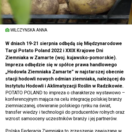
WILCZYNSKA ANNA
W dniach 19-21 sierpnia odbędą się Międzynarodowe
Targi Potato Poland 2022 i XXIX Krajowe Dni
Ziemniaka w Zamarte (woj. kujawsko-pomorskie).
Impreza odbędzie się w spółce prawa handlowego
„Hodowla Ziemniaka Zamarte” w najstarszej obecnie
stacji hodowli nowych odmian ziemniaka, należącej do
Instytutu Hodowli i Aklimatyzacji Roślin w Radzikowie.
POTATO POLAND to impreza o charakterze wystawowo –
konferencyjnym mająca na celu integrację polskiej branży
ziemniaczanej, otwieranie polskiego rynku na świat,
transfer wiedzy i technologii do producentów rolnych oraz
wzrost samooceny uczestników branży i jej partnerów.
Polska Federacja Ziemniaka to zrzeszenie zawiązane w