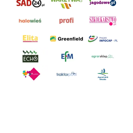
AgroHorti Media Sp. z o.o. ul. Metalowa 5, 60-118 Poznań. Akta rejestrowe
przechowywane w Sądzie Rejonowym Poznań - Nowe Miasto i Wilda w
Poznaniu, VIII Wydziale Gospodarczym, KRS 0001116269, NIP 7792573719,
REGON 529158846, kapitał zakładowy: 3.608.000 PLN.
Wszystkie prezentowane w ramach niniejszego portalu treści są
własnością AgroHorti Media Sp. z o.o, są zastrzeżone i chronione prawem
autorskim, kopiowanie i dalsze rozpowszechnianie treści jest zabronione.