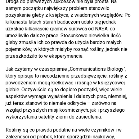
Droga do pierwszych sukcesów nie była prosta. Na
samym początku największy problem stanowiło
pozyskanie gleby z księżyca, z wiadomych względów. Po
kilkunastu latach starań badaczom udało się jednak
uzyskać kilkanaście gramów surowca od NASA, co
umożliwiło dalsze prace. Stosunkowo niewielka ilość
gleby zmusiła ich co prawda do użycia bardzo małych
pojemników, w których miałyby rosnąć rośliny, jednak nie
przeszkodziło to w eksperymencie.
Jak czytamy w czasopiśmie „Communications Biology”,
który opisuje to niecodzienne przedsięwzięcie, rośliny z
powodzeniem mogą kiełkować i rosnąć w księżycowej
glebie. Oczywiście są to dopiero początki, więc wiele
aspektów wymaga wyjaśnienia i dalszych prac, niemniej,
już teraz stanowi to niemałe odkrycie – zarówno na
wzgląd przyszłych misji kosmicznych, jak i przyszłego
wykorzystania satelity ziemi do zasiedlenia.
Rośliny są co prawda podatne na wiele czynników i w
zależności od próbek, które sporządzili naukowcy,