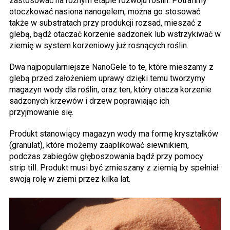
zastosować na różnym etapie rozwoju roślin. Potrafimy
otoczkować nasiona nanogelem, można go stosować
także w substratach przy produkcji rozsad, mieszać z
glebą, bądź otaczać korzenie sadzonek lub wstrzykiwać w
ziemię w system korzeniowy już rosnących roślin.
Dwa najpopularniejsze NanoGele to te, które mieszamy z
glebą przed założeniem uprawy dzięki temu tworzymy
magazyn wody dla roślin, oraz ten, który otacza korzenie
sadzonych krzewów i drzew poprawiając ich
przyjmowanie się.
Produkt stanowiący magazyn wody ma formę kryształków
(granulat), które możemy zaaplikować siewnikiem,
podczas zabiegów głęboszowania bądź przy pomocy
strip till. Produkt musi być zmieszany z ziemią by spełniał
swoją rolę w ziemi przez kilka lat.