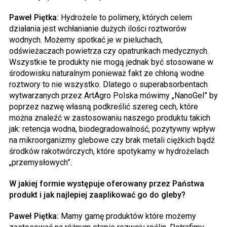
Paweł Piętka:
Hydrożele to polimery, których celem
działania jest wchłanianie dużych ilości roztworów
wodnych. Możemy spotkać je w pieluchach,
odświeżaczach powietrza czy opatrunkach medycznych.
Wszystkie te produkty nie mogą jednak być stosowane w
środowisku naturalnym ponieważ fakt ze chłoną wodne
roztwory to nie wszystko. Dlatego o superabsorbentach
wytwarzanych przez ArtAgro Polska mówimy „NanoGel” by
poprzez nazwę własną podkreślić szereg cech, które
można znaleźć w zastosowaniu naszego produktu takich
jak: retencja wodna, biodegradowalność, pozytywny wpływ
na mikroorganizmy glebowe czy brak metali ciężkich bądź
środków rakotwórczych, które spotykamy w hydrożelach
„przemysłowych”.
W jakiej formie występuje oferowany przez Państwa
produkt i jak najlepiej zaaplikować go do gleby?
Paweł Piętka:
Mamy gamę produktów które możemy