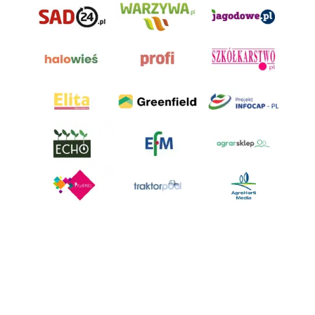
AgroHorti Media Sp. z o.o. ul. Metalowa 5, 60-118 Poznań. Akta rejestrowe
przechowywane w Sądzie Rejonowym Poznań - Nowe Miasto i Wilda w
Poznaniu, VIII Wydziale Gospodarczym, KRS 0001116269, NIP 7792573719,
REGON 529158846, kapitał zakładowy: 3.608.000 PLN.
Wszystkie prezentowane w ramach niniejszego portalu treści są
własnością AgroHorti Media Sp. z o.o, są zastrzeżone i chronione prawem