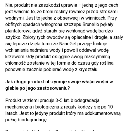
Nie, produkt nie zaszkodzi uprawie – jedną z jego cech
jest właśnie to, że broni rośliny również przed stresami
wodnymi. Jest to jedna z obserwacji w winnicach. Przy
obfitych opadach winogrona szczepu Brunello pękały
plantatorowi, gdyż starały się wchłonąć wodę bardzo
szybko. Zbiory tych owoców są opłacalne i drogie, a stały
się lepsze dzięki temu że NanoGel przejął funkcje
wchłaniania nadmiaru wody i powoli oddawał wodę
krzewom. Gdy produkt osiągnie swoją maksymalną
chłonność zostanie w tej formie do czasu gdy roślina
ponownie zacznie pobierać wodę z kryształu.
Jak długo produkt utrzymuje swoje właściwości w
glebie po jego zastosowaniu?
Produkt w ziemi pracuje 3-5 lat, biodegradacja
mechaniczna i biologiczna z reguły kończy się po 10
latach. Jest to jedyny produkt który ma udokumentowaną
pełną biodegradację.