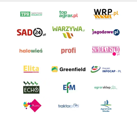
AgroHorti Media Sp. z o.o. ul. Metalowa 5, 60-118 Poznań. Akta rejestrowe
przechowywane w Sądzie Rejonowym Poznań - Nowe Miasto i Wilda w