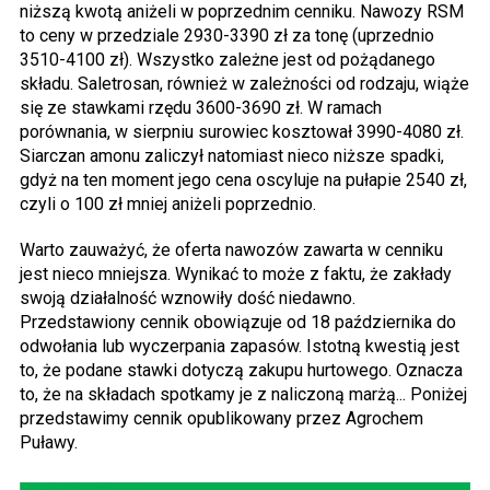
niższą kwotą aniżeli w poprzednim cenniku. Nawozy RSM
to ceny w przedziale 2930-3390 zł za tonę (uprzednio
3510-4100 zł). Wszystko zależne jest od pożądanego
składu. Saletrosan, również w zależności od rodzaju, wiąże
się ze stawkami rzędu 3600-3690 zł. W ramach
porównania, w sierpniu surowiec kosztował 3990-4080 zł.
Siarczan amonu zaliczył natomiast nieco niższe spadki,
gdyż na ten moment jego cena oscyluje na pułapie 2540 zł,
czyli o 100 zł mniej aniżeli poprzednio.
Warto zauważyć, że oferta nawozów zawarta w cenniku
jest nieco mniejsza. Wynikać to może z faktu, że zakłady
swoją działalność wznowiły dość niedawno.
Przedstawiony cennik obowiązuje od 18 października do
odwołania lub wyczerpania zapasów. Istotną kwestią jest
to, że podane stawki dotyczą zakupu hurtowego. Oznacza
to, że na składach spotkamy je z naliczoną marżą... Poniżej
przedstawimy cennik opublikowany przez Agrochem
Puławy.