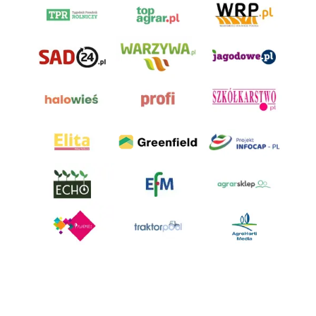
AgroHorti Media Sp. z o.o. ul. Metalowa 5, 60-118 Poznań. Akta rejestrowe
przechowywane w Sądzie Rejonowym Poznań - Nowe Miasto i Wilda w
Poznaniu, VIII Wydziale Gospodarczym, KRS 0001116269, NIP 7792573719,
REGON 529158846, kapitał zakładowy: 3.608.000 PLN.