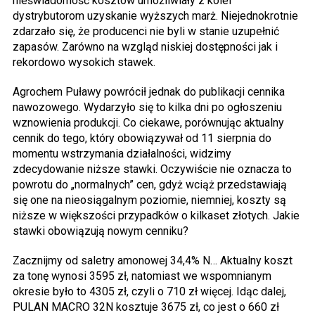
nieświadomość kosztów umożliwiały z kolei
dystrybutorom uzyskanie wyższych marż. Niejednokrotnie
zdarzało się, że producenci nie byli w stanie uzupełnić
zapasów. Zarówno na wzgląd niskiej dostępności jak i
rekordowo wysokich stawek.
Agrochem Puławy powrócił jednak do publikacji cennika
nawozowego. Wydarzyło się to kilka dni po ogłoszeniu
wznowienia produkcji. Co ciekawe, porównując aktualny
cennik do tego, który obowiązywał od 11 sierpnia do
momentu wstrzymania działalności, widzimy
zdecydowanie niższe stawki. Oczywiście nie oznacza to
powrotu do „normalnych” cen, gdyż wciąż przedstawiają
się one na nieosiągalnym poziomie, niemniej, koszty są
niższe w większości przypadków o kilkaset złotych. Jakie
stawki obowiązują nowym cenniku?
Zacznijmy od saletry amonowej 34,4% N… Aktualny koszt
za tonę wynosi 3595 zł, natomiast we wspomnianym
okresie było to 4305 zł, czyli o 710 zł więcej. Idąc dalej,
PULAN MACRO 32N kosztuje 3675 zł, co jest o 660 zł