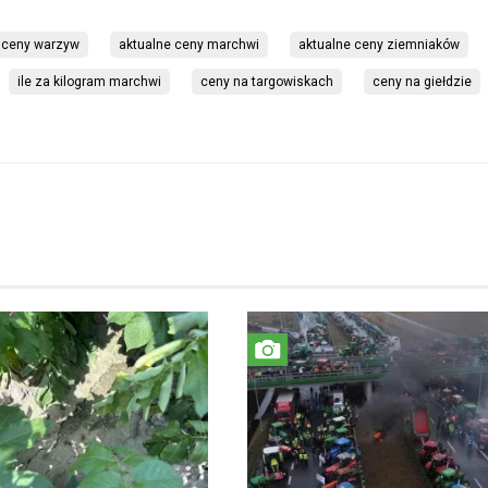
 ceny warzyw
aktualne ceny marchwi
aktualne ceny ziemniaków
ile za kilogram marchwi
ceny na targowiskach
ceny na giełdzie