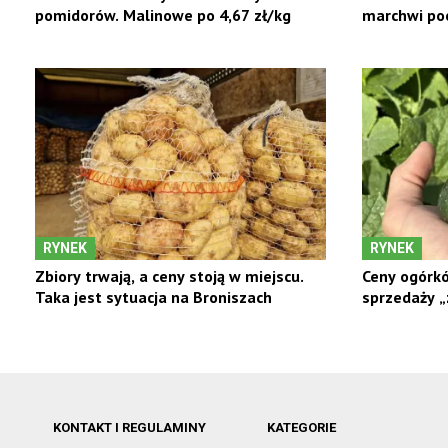
pomidorów. Malinowe po 4,67 zł/kg
marchwi poc
RYNEK
RYNEK
Zbiory trwają, a ceny stoją w miejscu.
Ceny ogórkó
Taka jest sytuacja na Broniszach
sprzedaży „z
KONTAKT I REGULAMINY
KATEGORIE