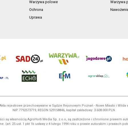
Warzywa polowe
Warzywa p
Ochrona
Nawożeni
Uprawa
ń. Akta rejestrowe przechowywane w Sądzie Rejonowym Poznań - Nowe Miasto i Wilda
NIP 7792573719, REGON 529158846, kapitał zakładowy: 3.608.000 PLN.
ci są własnością AgroHorti Media Sp. z o.o, są zastrzeżone i chronione prawem aut
e. (art. 25 ust. 1 pkt 1b ustawy z 4 lutego 1994 roku o prawie autorskim i prawach p