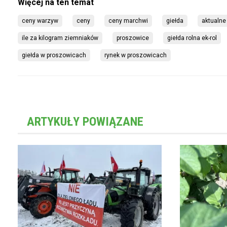
ceny warzyw
ceny
ceny marchwi
giełda
aktualne
ile za kilogram ziemniaków
proszowice
giełda rolna ek-rol
giełda w proszowicach
rynek w proszowicach
ARTYKUŁY POWIĄZANE