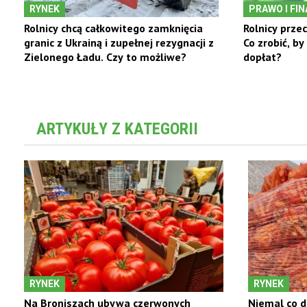
RYNEK
PRAWO I FI
Rolnicy chcą całkowitego zamknięcia
Rolnicy przec
granic z Ukrainą i zupełnej rezygnacji z
Co zrobić, by
Zielonego Ładu. Czy to możliwe?
dopłat?
ARTYKUŁY Z KATEGORII
RYNEK
RYNEK
Na Broniszach ubywa czerwonych
Niemal co d