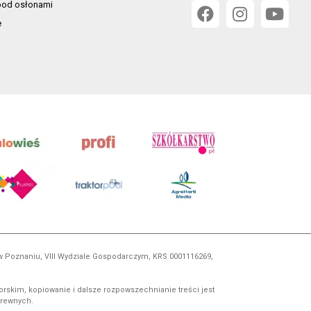
od osłonami
e
 w Poznaniu, VIII Wydziale Gospodarczym, KRS 0001116269,
orskim, kopiowanie i dalsze rozpowszechnianie treści jest
okrewnych.