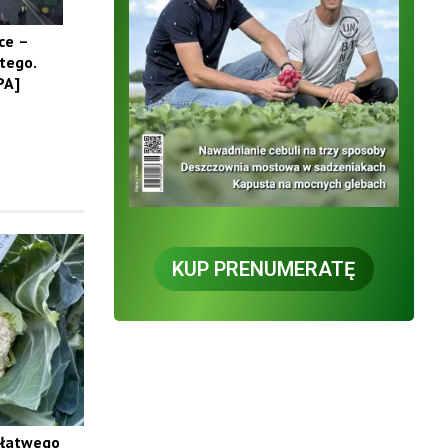
ce –
utego.
PA]
KUP PRENUMERATĘ
 łatwego