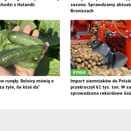
hodzi z Holandii
sezonu. Sprawdzamy aktual
Broniszach
RYNEK
w runęły. Rolnicy mówią o
Import ziemniaków do Polsk
a tyle, ile ktoś da”
przekroczył 62 tys. ton. W 
sprowadzono rekordowe iloś