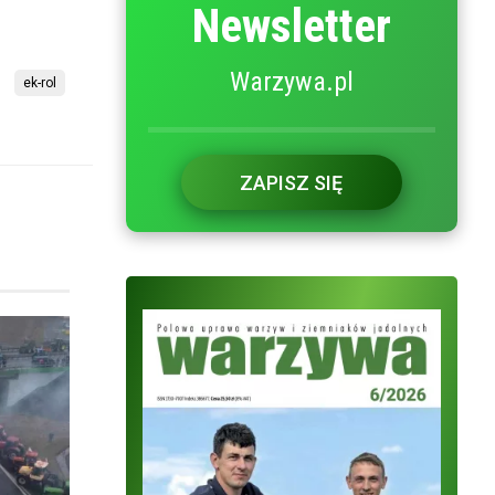
Newsletter
Warzywa.pl
ek-rol
ZAPISZ SIĘ