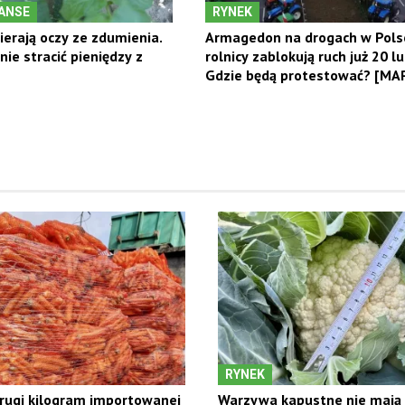
NANSE
RYNEK
ierają oczy ze zdumienia.
Armagedon na drogach w Pols
 nie stracić pieniędzy z
rolnicy zablokują ruch już 20 l
Gdzie będą protestować? [MA
RYNEK
rugi kilogram importowanej
Warzywa kapustne nie mają