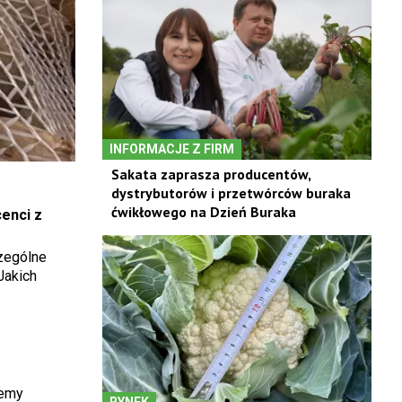
INFORMACJE Z FIRM
Sakata zaprasza producentów,
dystrybutorów i przetwórców buraka
ćwikłowego na Dzień Buraka
enci z
zególne
Jakich
żemy
RYNEK