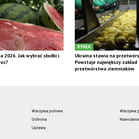
RYNEK
a 2026. Jak wybrać słodki i
Ukraina stawia na przetwór
woc?
Powstaje największy zakład
przetwórstwa ziemniaków
Warzywa polowe
Warzywa p
Ochrona
Nawożeni
Uprawa