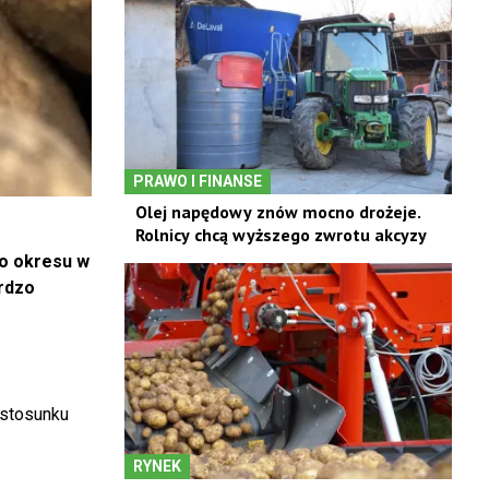
PRAWO I FINANSE
Olej napędowy znów mocno drożeje.
Rolnicy chcą wyższego zwrotu akcyzy
go okresu w
rdzo
 stosunku
RYNEK