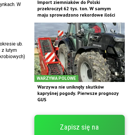
Import ziemniaków do Polski
rynkach. W
przekroczył 62 tys. ton. W samym
maju sprowadzono rekordowe ilości
okresie ub.
 z lutym
krobiowych)
WARZYWA POLOWE
Warzywa nie uniknęły skutków
kapryśnej pogody. Pierwsze prognozy
GUS
Zapisz się na