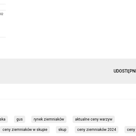
UDOSTĘPN
ska
gus
rynek ziemniaków
aktualne ceny warzyw
ceny ziemniaków w skupie
skup
ceny ziemniaków 2024
ceny 