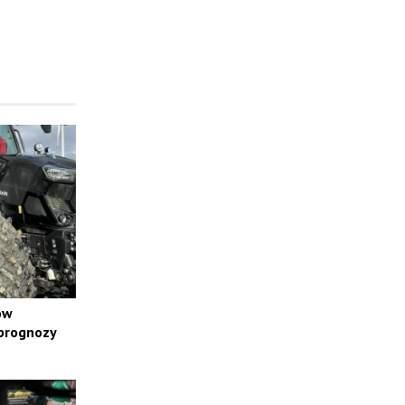
ów
 prognozy