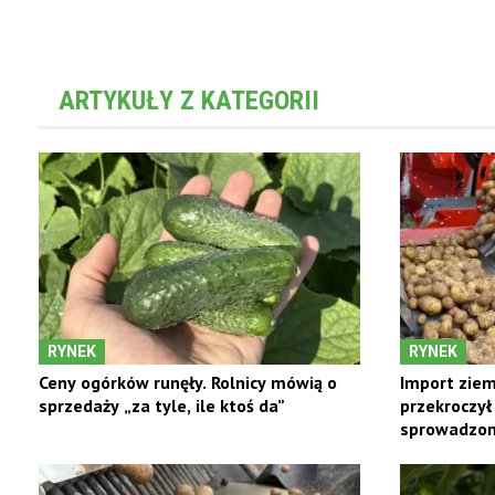
ARTYKUŁY Z KATEGORII
RYNEK
RYNEK
Ceny ogórków runęły. Rolnicy mówią o
Import ziem
sprzedaży „za tyle, ile ktoś da”
przekroczył
sprowadzono