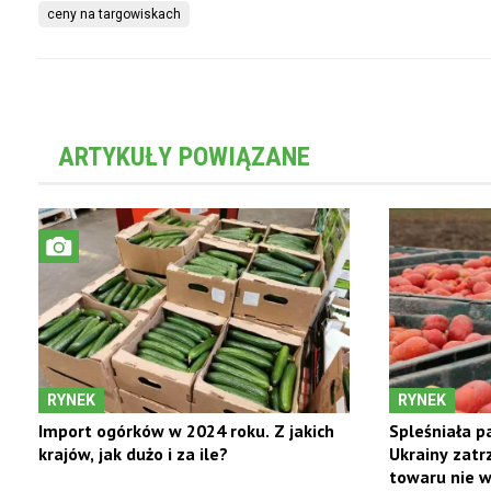
ceny na targowiskach
ARTYKUŁY POWIĄZANE
RYNEK
RYNEK
Import ogórków w 2024 roku. Z jakich
Spleśniała 
krajów, jak dużo i za ile?
Ukrainy zatr
towaru nie w