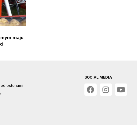
i
samym maju
ci
SOCIAL MEDIA
od osłonami
e