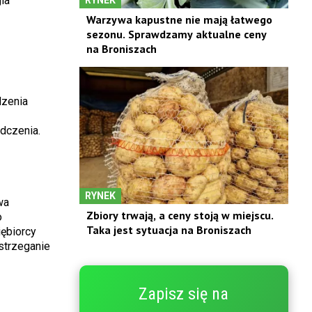
la
Warzywa kapustne nie mają łatwego
sezonu. Sprawdzamy aktualne ceny
na Broniszach
dzenia
dczenia.
RYNEK
wa
Zbiory trwają, a ceny stoją w miejscu.
o
Taka jest sytuacja na Broniszach
ębiorcy
strzeganie
Zapisz się na