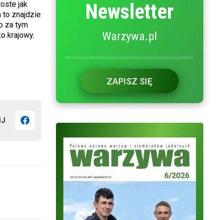
oste jak
Newsletter
 to znajdzie
o za tym
Warzywa.pl
o krajowy.
ZAPISZ SIĘ
IJ