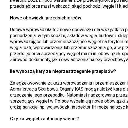
kwietnia 2022 r. i pod warunkiem, że przedsiębiorca posia
przedsiębiorca musi wskazać, skąd pochodzi węgiel i kied
Nowe obowiązki przedsiębiorców
Ustawa wprowadziła też nowe obowiązki dla wszystkich pr
pochodzenia, w tym kopalni, składów węgla, hurtowni, skle
wprowadzające lub przemieszczające węgiel na terytorium
węgla, datę wprowadzenia lub przemieszczenia go, a w prz
przedsiębiorca sprzedający węgiel ma m.in. obowiązek sp
Zarówno dokumenty, jak i oświadczenia należy przechowywa
Ile wynoszą kary za nieprzestrzeganie przepisów?
Za egzekwowanie zakazu wprowadzania i przemieszczania n
Administracja Skarbowa. Organy KAS mogą nałożyć karę pien
orzeczenie jego przepadku. Natomiast nadzorowana przez P
sprzedający węgiel w Polsce wypełniają nowe obowiązki 
grożą sankcje, np. wojewódzki inspektor IH może nałożyć k
Czy za węgiel zapłacimy więcej?