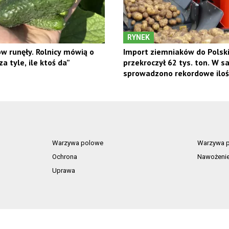
RYNEK
w runęły. Rolnicy mówią o
Import ziemniaków do Polsk
a tyle, ile ktoś da”
przekroczył 62 tys. ton. W 
sprowadzono rekordowe iloś
Warzywa polowe
Warzywa p
Ochrona
Nawożeni
Uprawa