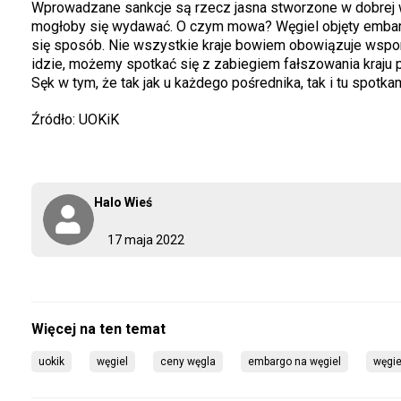
Wprowadzane sankcje są rzecz jasna stworzone w dobrej wier
mogłoby się wydawać. O czym mowa? Węgiel objęty embargie
się sposób. Nie wszystkie kraje bowiem obowiązuje wspo
idzie, możemy spotkać się z zabiegiem fałszowania kraju p
Sęk w tym, że tak jak u każdego pośrednika, tak i tu spo
Źródło: UOKiK
Halo Wieś
17 maja 2022
uokik
węgiel
ceny węgla
embargo na węgiel
węgiel