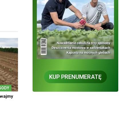
KUP PRENUMERATĘ
GODY
ewajmy