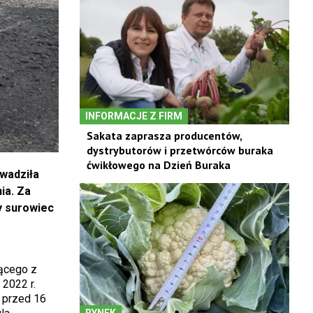
INFORMACJE Z FIRM
Sakata zaprasza producentów,
dystrybutorów i przetwórców buraka
ćwikłowego na Dzień Buraka
owadziła
ia. Za
y surowiec
zącego z
 2022 r.
i przed 16
RYNEK