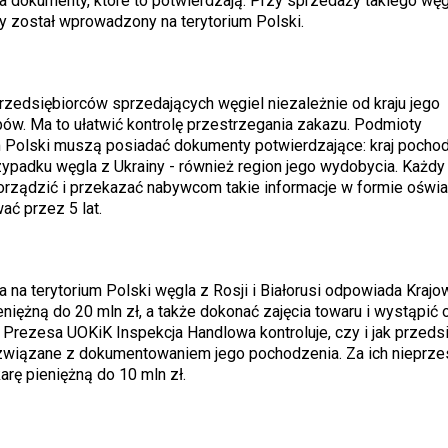
da dokumenty, które to potwierdzają. Przy sprzedaży takiego węg
y został wprowadzony na terytorium Polski.
zedsiębiorców sprzedających węgiel niezależnie od kraju jego
pów. Ma to ułatwić kontrolę przestrzegania zakazu. Podmioty
 Polski muszą posiadać dokumenty potwierdzające: kraj pocho
ypadku węgla z Ukrainy - również region jego wydobycia. Każdy
orządzić i przekazać nabywcom takie informacje w formie oświa
ć przez 5 lat.
a terytorium Polski węgla z Rosji i Białorusi odpowiada Krajo
iężną do 20 mln zł, a także dokonać zajęcia towaru i wystąpić 
rezesa UOKiK Inspekcja Handlowa kontroluje, czy i jak przedsi
związane z dokumentowaniem jego pochodzenia. Za ich nieprze
arę pieniężną do 10 mln zł.