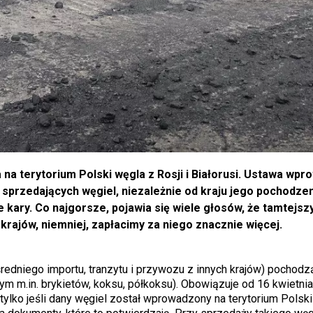
na terytorium Polski węgla z Rosji i Białorusi. Ustawa wpr
sprzedających węgiel, niezależnie od kraju jego pochodzen
 kary. Co najgorsze, pojawia się wiele głosów, że tamtejsz
 krajów, niemniej, zapłacimy za niego znacznie więcej.
edniego importu, tranzytu i przywozu z innych krajów) pochod
tym m.in. brykietów, koksu, półkoksu). Obowiązuje od 16 kwietnia
 tylko jeśli dany węgiel został wprowadzony na terytorium Polsk