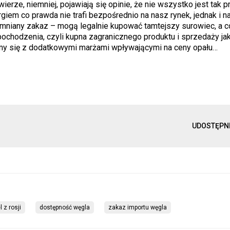
ze, niemniej, pojawiają się opinie, że nie wszystko jest tak pr
m co prawda nie trafi bezpośrednio na nasz rynek, jednak i na
mniany zakaz – mogą legalnie kupować tamtejszy surowiec, a c
ochodzenia, czyli kupna zagranicznego produktu i sprzedaży jak
tkamy się z dodatkowymi marżami wpływającymi na ceny opału…
UDOSTĘPN
 z rosji
dostępność węgla
zakaz importu węgla