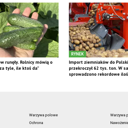
RYNEK
w runęły. Rolnicy mówią o
Import ziemniaków do Polsk
a tyle, ile ktoś da”
przekroczył 62 tys. ton. W 
sprowadzono rekordowe iloś
Warzywa polowe
Warzywa p
Ochrona
Nawożeni