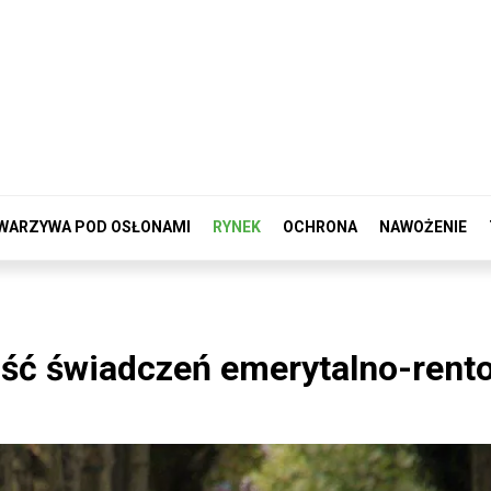
WARZYWA POD OSŁONAMI
RYNEK
OCHRONA
NAWOŻENIE
ść świadczeń emerytalno-rent