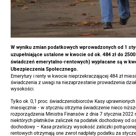
W wyniku zmian podatkowych wprowadzonych od 1 styczn
uzupełniające ustalone w kwocie od ok. 484 zł do 2500
świadczeń emerytalno-rentowych) wypłacane są w kwoc
Ubezpieczenia Społecznego.
Emerytury i renty w kwocie nieprzekraczającej 484 zł mie
świadczenia z uwagi na niezaprzestanie prowadzenia działa
wysokości.
Tylko ok. 0,1 proc. świadczeniobiorców Kasy uprawnionych 
miesięcznie - w styczniu otrzyma świadczenie nieco niższ
rozporządzenia Ministra Finansów z dnia 7 stycznia 2022 
niektórych płatników zaliczek na podatek dochodowy od os
dochodowy – Kasa przeliczy wysokość zaliczki potrąconej
rentowych otrzymają one zwrot nadpłaty podatku za stycze