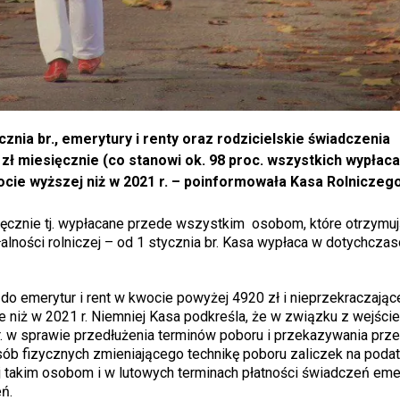
ia br., emerytury i renty oraz rodzicielskie świadczenia
 zł miesięcznie (co stanowi ok. 98 proc. wszystkich wypłac
ie wyższej niż w 2021 r. – poinformowała Kasa Rolniczeg
sięcznie tj. wypłacane przede wszystkim osobom, które otrzymu
lności rolniczej – od 1 stycznia br. Kasa wypłaca w dotychcza
do emerytur i rent w kwocie powyżej 4920 zł i nieprzekraczając
e niż w 2021 r. Niemniej Kasa podkreśla, że w związku z wejści
r. w sprawie przedłużenia terminów poboru i przekazywania prz
ób fizycznych zmieniającego technikę poboru zaliczek na poda
 takim osobom i w lutowych terminach płatności świadczeń eme
ń.