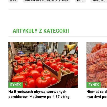
ARTYKUŁY Z KATEGORII
RYNEK
RYNEK
Na Broniszach ubywa czerwonych
Niemal co d
pomidorów. Malinowe po 4,67 zł/kg
marchwi poc