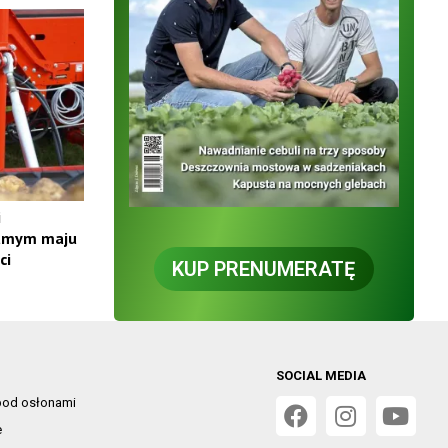
i
samym maju
ci
KUP PRENUMERATĘ
SOCIAL MEDIA
od osłonami
e