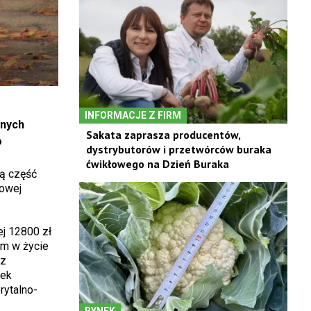
INFORMACJE Z FIRM
anych
Sakata zaprasza producentów,
o
dystrybutorów i przetwórców buraka
ćwikłowego na Dzień Buraka
ją część
sowej
ej 12800 zł
em w życie
ez
tek
rytalno-
RYNEK