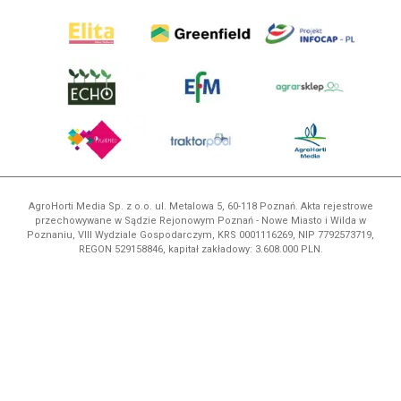
AgroHorti Media Sp. z o.o. ul. Metalowa 5, 60-118 Poznań. Akta rejestrowe
przechowywane w Sądzie Rejonowym Poznań - Nowe Miasto i Wilda w
Poznaniu, VIII Wydziale Gospodarczym, KRS 0001116269, NIP 7792573719,
REGON 529158846, kapitał zakładowy: 3.608.000 PLN.
Wszystkie prezentowane w ramach niniejszego portalu treści są
własnością AgroHorti Media Sp. z o.o, są zastrzeżone i chronione prawem
autorskim, kopiowanie i dalsze rozpowszechnianie treści jest zabronione.
(art. 25 ust. 1 pkt 1b ustawy z 4 lutego 1994 roku o prawie autorskim i
prawach pokrewnych.