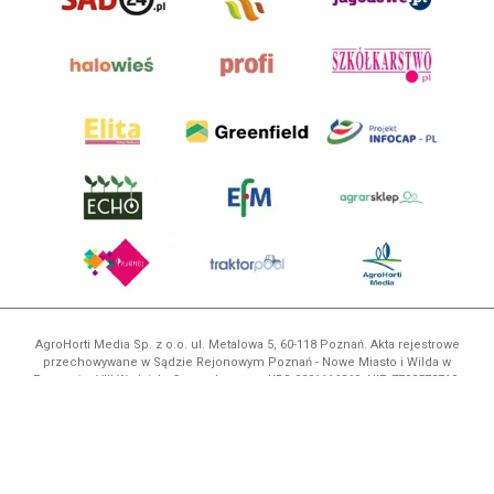
AgroHorti Media Sp. z o.o. ul. Metalowa 5, 60-118 Poznań. Akta rejestrowe
przechowywane w Sądzie Rejonowym Poznań - Nowe Miasto i Wilda w
Poznaniu, VIII Wydziale Gospodarczym, KRS 0001116269, NIP 7792573719,
REGON 529158846, kapitał zakładowy: 3.608.000 PLN.
Wszystkie prezentowane w ramach niniejszego portalu treści są
własnością AgroHorti Media Sp. z o.o, są zastrzeżone i chronione prawem
autorskim, kopiowanie i dalsze rozpowszechnianie treści jest zabronione.
(art. 25 ust. 1 pkt 1b ustawy z 4 lutego 1994 roku o prawie autorskim i