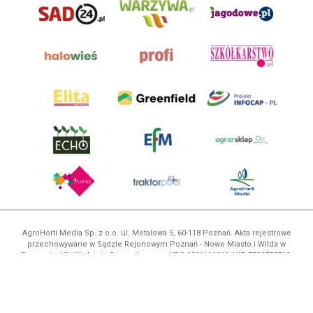
AgroHorti Media Sp. z o.o. ul. Metalowa 5, 60-118 Poznań. Akta rejestrowe
przechowywane w Sądzie Rejonowym Poznań - Nowe Miasto i Wilda w
Poznaniu, VIII Wydziale Gospodarczym, KRS 0001116269, NIP 7792573719,
REGON 529158846, kapitał zakładowy: 3.608.000 PLN.
Wszystkie prezentowane w ramach niniejszego portalu treści są
własnością AgroHorti Media Sp. z o.o, są zastrzeżone i chronione prawem
autorskim, kopiowanie i dalsze rozpowszechnianie treści jest zabronione.