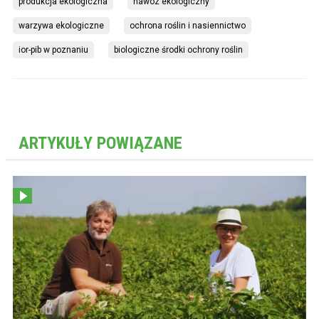
produkcja ekologiczna
nawóz ekologiczny
warzywa ekologiczne
ochrona roślin i nasiennictwo
ior-pib w poznaniu
biologiczne środki ochrony roślin
ARTYKUŁY POWIĄZANE