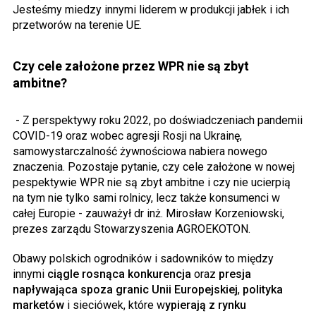
Jesteśmy miedzy innymi liderem w produkcji jabłek i ich
przetworów na terenie UE.
Czy cele założone przez WPR nie są zbyt
ambitne?
- Z perspektywy roku 2022, po doświadczeniach pandemii
COVID-19 oraz wobec agresji Rosji na Ukrainę,
samowystarczalność żywnościowa nabiera nowego
znaczenia. Pozostaje pytanie, czy cele założone w nowej
pespektywie WPR nie są zbyt ambitne i czy nie ucierpią
na tym nie tylko sami rolnicy, lecz także konsumenci w
całej Europie - zauważył dr inż. Mirosław Korzeniowski,
prezes zarządu Stowarzyszenia AGROEKOTON.
Obawy polskich ogrodników i sadowników to między
innymi
ciągle rosnąca konkurencja
oraz
presja
napływająca spoza granic Unii Europejskiej
,
polityka
marketów
i sieciówek, które w
ypierają z rynku