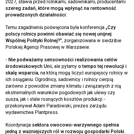
2027, stawia przed rolnikami, sadownikami, producentami
szereg zadań, które mogą wpłynąć na rentowność
prowadzonych działalności.
Temu zagadnieniu poświęcona była konferencja
„Czy
polscy rolnicy powinni obawiać się nowej unijnej
Wspólnej Polityki Rolnej?”
, zorganizowana w siedzibie
Polskiej Agencji Prasowej w Warszawie.
-
Nie podważamy sensowności realizowania celów
środowiskowych Un
ii, ale pytamy
o tempo tej rewolucji i
skalę wsparcia
, na którą mogą liczyć europejscy rolnicy w
ich osiąganiu. Ogrodnicy, sadownicy i rolnicy cierpią
zarówno z powodów zmiany klimatu i związanych z nią
ekstremalnych warunków pogodowych jak ulewy czy
susza, jak i stale rosnących kosztów produkcji -
przekonywał Adam Paradowski, prezes zarządu
wydawnictwa Plantpress.
Koordynacja
sektora owocowo-warzywnego spełnia
jedną z ważniejszych ról w rozwoju gospodarki Polski.