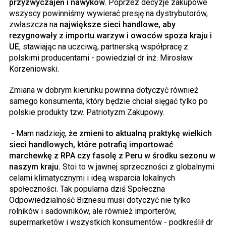
przyzwyczajeń i nawyków.
Poprzez decyzje zakupowe
wszyscy powinniśmy wywierać presję na dystrybutorów,
zwłaszcza na
największe sieci handlowe, aby
rezygnowały z importu warzyw i owoców spoza kraju i
UE
, stawiając na uczciwą, partnerską współpracę z
polskimi producentami - powiedział dr inż. Mirosław
Korzeniowski.
Zmiana w dobrym kierunku powinna dotyczyć również
samego konsumenta, który będzie chciał sięgać tylko po
polskie produkty tzw. Patriotyzm Zakupowy.
- Mam nadzieję,
że zmieni to aktualną praktykę wielkich
sieci handlowych, które potrafią importować
marchewkę z RPA czy fasolę z Peru w środku sezonu w
naszym kraju.
Stoi to w jawnej sprzeczności z globalnymi
celami klimatycznymi i ideą wsparcia lokalnych
społeczności. Tak popularna dziś Społeczna
Odpowiedzialność Biznesu musi dotyczyć nie tylko
rolników i sadowników, ale również importerów,
supermarketów i wszystkich konsumentów - podkreślił dr