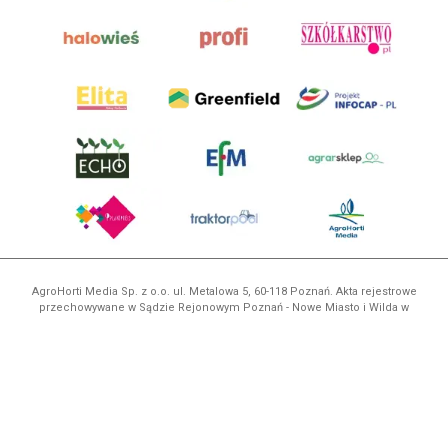
AgroHorti Media Sp. z o.o. ul. Metalowa 5, 60-118 Poznań. Akta rejestrowe
przechowywane w Sądzie Rejonowym Poznań - Nowe Miasto i Wilda w
Poznaniu, VIII Wydziale Gospodarczym, KRS 0001116269, NIP 7792573719,
REGON 529158846, kapitał zakładowy: 3.608.000 PLN.
Wszystkie prezentowane w ramach niniejszego portalu treści są
własnością AgroHorti Media Sp. z o.o, są zastrzeżone i chronione prawem
autorskim, kopiowanie i dalsze rozpowszechnianie treści jest zabronione.
(art. 25 ust. 1 pkt 1b ustawy z 4 lutego 1994 roku o prawie autorskim i
prawach pokrewnych.