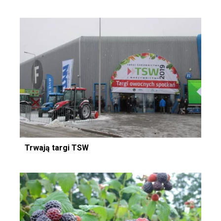
Trwają targi TSW