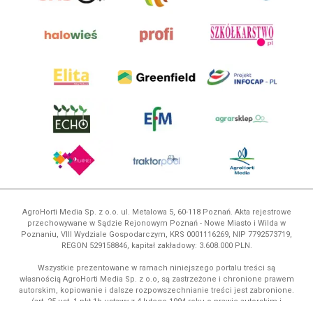
AgroHorti Media Sp. z o.o. ul. Metalowa 5, 60-118 Poznań. Akta rejestrowe
przechowywane w Sądzie Rejonowym Poznań - Nowe Miasto i Wilda w
Poznaniu, VIII Wydziale Gospodarczym, KRS 0001116269, NIP 7792573719,
REGON 529158846, kapitał zakładowy: 3.608.000 PLN.
Wszystkie prezentowane w ramach niniejszego portalu treści są
własnością AgroHorti Media Sp. z o.o, są zastrzeżone i chronione prawem
autorskim, kopiowanie i dalsze rozpowszechnianie treści jest zabronione.
(art. 25 ust. 1 pkt 1b ustawy z 4 lutego 1994 roku o prawie autorskim i
prawach pokrewnych.