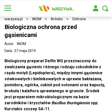
warzywa.pl
>
WiOM
>
Articles
>
Ochrona
Biologiczna ochrona przed
gąsienicami
Autor:
WiOM
Data: 27 maja 2019
Biologiczny preparat Delfin WG przeznaczony do
zwalczania gąsienic różnego rodzaju szkodników z
rzędu motyli (Lepidoptera), między innymi gąsienice
sówkowatych i bielinkowatych w uprawie bakłażana,
pomidora, ogórka, cukinii pod osłonami oraz kapusty,
brokuła i kalafiora uprawianego w gruncie. Środek
jest preparatem mikrobiologicznym na bazie
zarodników i kryształów
Bacillus thuringiensis
spp.
Kurstakis szczep SA-11.