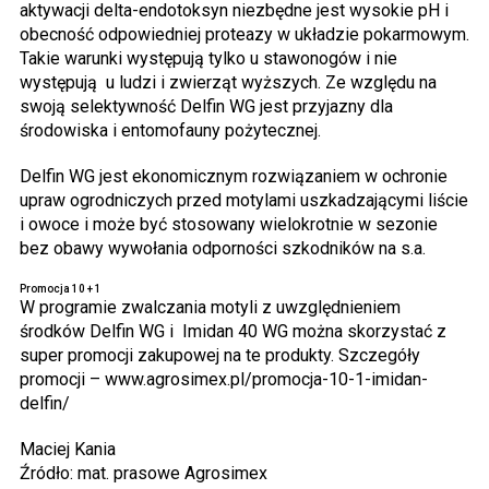
aktywacji delta-endotoksyn niezbędne jest wysokie pH i
obecność odpowiedniej proteazy w układzie pokarmowym.
Takie warunki występują tylko u stawonogów i nie
występują u ludzi i zwierząt wyższych. Ze względu na
swoją selektywność Delfin WG jest przyjazny dla
środowiska i entomofauny pożytecznej.
Delfin WG jest ekonomicznym rozwiązaniem w ochronie
upraw ogrodniczych przed motylami uszkadzającymi liście
i owoce i może być stosowany wielokrotnie w sezonie
bez obawy wywołania odporności szkodników na s.a.
Promocja 10 + 1
W programie zwalczania motyli z uwzględnieniem
środków Delfin WG i Imidan 40 WG można skorzystać z
super promocji zakupowej na te produkty. Szczegóły
promocji – www.agrosimex.pl/promocja-10-1-imidan-
delfin/
Maciej Kania
Źródło: mat. prasowe Agrosimex