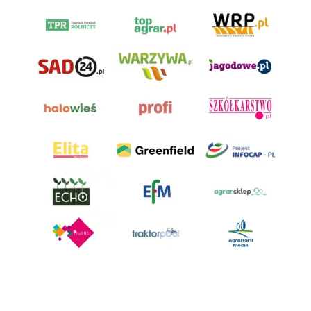
AgroHorti Media Sp. z o.o. ul. Metalowa 5, 60-118 Poznań. Akta rejestrowe
przechowywane w Sądzie Rejonowym Poznań - Nowe Miasto i Wilda w
Poznaniu, VIII Wydziale Gospodarczym, KRS 0001116269, NIP 7792573719,