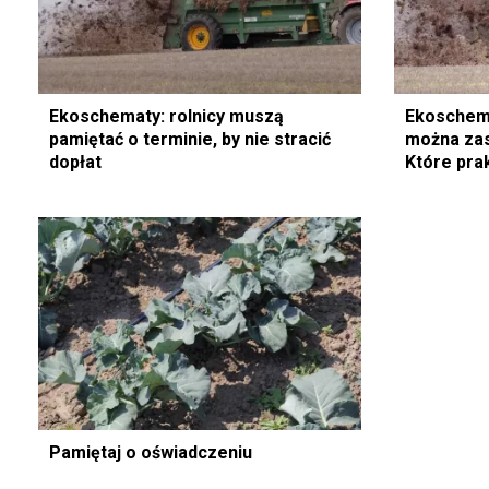
Ekoschematy: rolnicy muszą
Ekoschema
pamiętać o terminie, by nie stracić
można zas
dopłat
Które pra
potwierdz
Pamiętaj o oświadczeniu