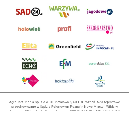
AgroHorti Media Sp. z o.o. ul. Metalowa 5, 60-118 Poznań. Akta rejestrowe
przechowywane w Sądzie Rejonowym Poznań - Nowe Miasto i Wilda w
Poznaniu, VIII Wydziale Gospodarczym, KRS 0001116269, NIP 7792573719,
REGON 529158846, kapitał zakładowy: 3.608.000 PLN.
Wszystkie prezentowane w ramach niniejszego portalu treści są