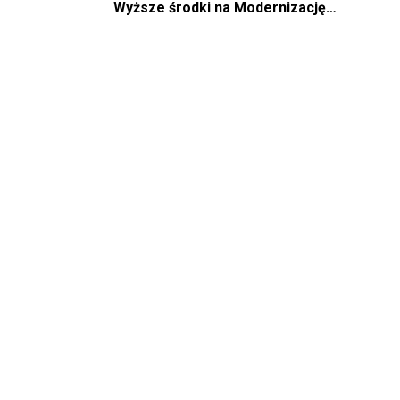
Wyższe środki na Modernizację
gospodarstw rolnych w obszarze d.