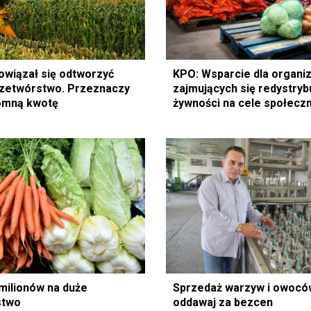
owiązał się odtworzyć
KPO: Wsparcie dla organiz
rzetwórstwo. Przeznaczy
zajmujących się redystryb
omną kwotę
żywności na cele społecz
milionów na duże
Sprzedaż warzyw i owoców
stwo
oddawaj za bezcen