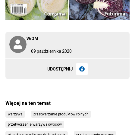
WiOM
09 października 2020
UDOSTĘPNIJ
warzywa
przetwarzanie produktów rolnych
przetworzenie warzyw i owoców
płuczka szczotkowa do truskawek
przetwarzanie warzyw