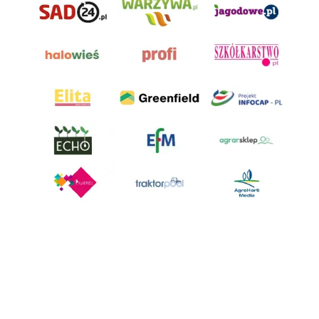
AgroHorti Media Sp. z o.o. ul. Metalowa 5, 60-118 Poznań. Akta rejestrowe
przechowywane w Sądzie Rejonowym Poznań - Nowe Miasto i Wilda w
Poznaniu, VIII Wydziale Gospodarczym, KRS 0001116269, NIP 7792573719,
REGON 529158846, kapitał zakładowy: 3.608.000 PLN.
Wszystkie prezentowane w ramach niniejszego portalu treści są
własnością AgroHorti Media Sp. z o.o, są zastrzeżone i chronione prawem
autorskim, kopiowanie i dalsze rozpowszechnianie treści jest zabronione.