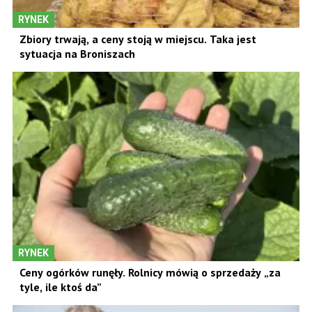
RYNEK
Zbiory trwają, a ceny stoją w miejscu. Taka jest
sytuacja na Broniszach
RYNEK
Ceny ogórków runęły. Rolnicy mówią o sprzedaży „za
tyle, ile ktoś da”