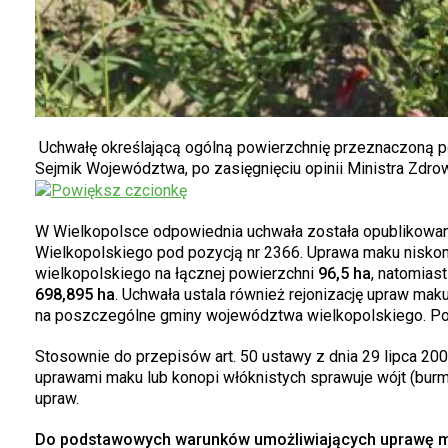
Uchwałę określającą ogólną powierzchnię przeznaczoną po
Sejmik Województwa, po zasięgnięciu opinii Ministra Zdrow
W Wielkopolsce odpowiednia uchwała została opublikowa
Wielkopolskiego pod pozycją nr 2366. Uprawa maku nisko
wielkopolskiego na łącznej powierzchni
96,5 ha
, natomias
698,895 ha
. Uchwała ustala również rejonizację upraw ma
na poszczególne gminy województwa wielkopolskiego. Po
Stosownie do przepisów art. 50 ustawy z dnia 29 lipca 2005 
uprawami maku lub konopi włóknistych sprawuje wójt (burmi
upraw.
Do podstawowych warunków umożliwiających uprawę ma