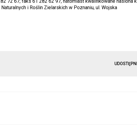
282 72 67; faks 61 282 62 97, natomiast kwaliﬁkowane nasiona 
Naturalnych i Roślin Zielarskich w Poznaniu, ul. Wojska
UDOSTĘPN