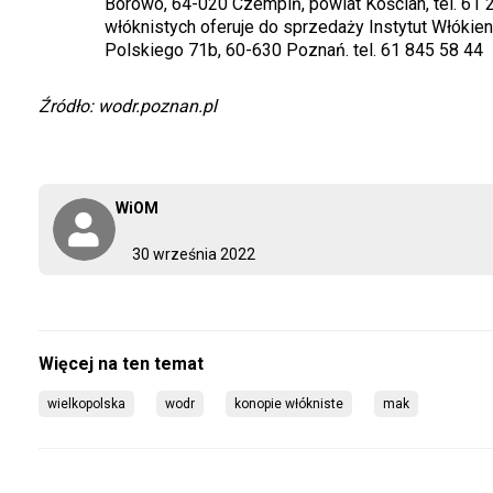
Borowo, 64-020 Czempiń, powiat Kościan, tel. 61 
włóknistych oferuje do sprzedaży Instytut Włókien 
Polskiego 71b, 60-630 Poznań. tel. 61 845 58 44
Źródło: wodr.poznan.pl
WiOM
30 września 2022
wielkopolska
wodr
konopie włókniste
mak