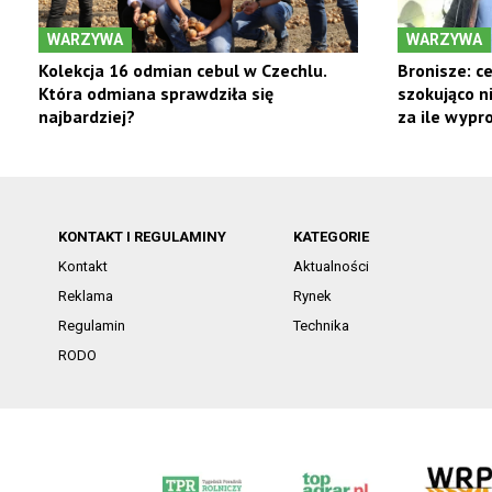
WARZYWA
WARZYWA
Kolekcja 16 odmian cebul w Czechlu.
Bronisze: c
Która odmiana sprawdziła się
szokująco ni
najbardziej?
za ile wypr
KONTAKT I REGULAMINY
KATEGORIE
Kontakt
Aktualności
Reklama
Rynek
Regulamin
Technika
RODO