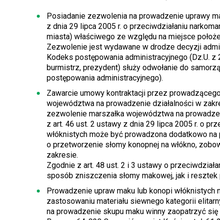
Posiadanie zezwolenia na prowadzenie uprawy mak
z dnia 29 lipca 2005 r. o przeciwdziałaniu narkoman
miasta) właściwego ze względu na miejsce położen
Zezwolenie jest wydawane w drodze decyzji admini
Kodeks postępowania administracyjnego (Dz.U. z 20
burmistrz, prezydent) służy odwołanie do samor
postępowania administracyjnego).
Zawarcie umowy kontraktacji przez prowadząceg
województwa na prowadzenie działalności w zak
zezwolenie marszałka województwa na prowadzeni
z art. 46 ust. 2 ustawy z dnia 29 lipca 2005 r. o pr
włóknistych może być prowadzona dodatkowo na 
o przetworzenie słomy konopnej na włókno, zobo
zakresie.
Zgodnie z art. 48 ust. 2 i 3 ustawy o przeciwdział
sposób zniszczenia słomy makowej, jak i reszt
Prowadzenie upraw maku lub konopi włóknistych n
zastosowaniu materiału siewnego kategorii elitar
na prowadzenie skupu maku winny zaopatrzyć się w