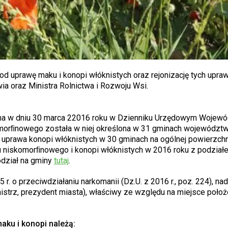
d uprawę maku i konopi włóknistych oraz rejonizację tych upra
ia oraz Ministra Rolnictwa i Rozwoju Wsi.
na w dniu 30 marca 22016 roku w Dzienniku Urzędowym Wojew
morﬁnowego została w niej określona w 31 gminach województ
t uprawa konopi włóknistych w 30 gminach na ogólnej powierzchn
ku niskomorﬁnowego i konopi włóknistych w 2016 roku z podział
dział na gminy
tutaj
.
r. o przeciwdziałaniu narkomanii (Dz.U. z 2016 r., poz. 224), na
strz, prezydent miasta), właściwy ze względu na miejsce położ
ku i konopi należą: