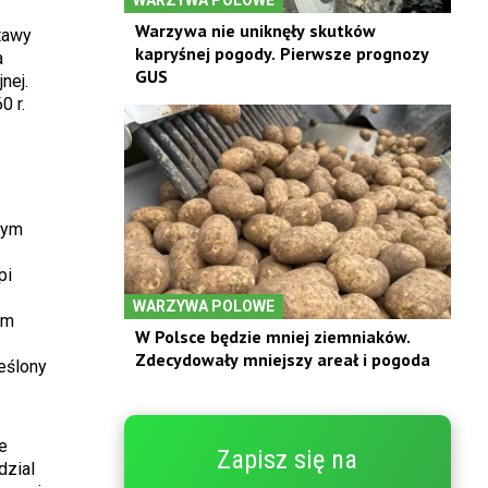
Warzywa nie uniknęły skutków
tawy
kapryśnej pogody. Pierwsze prognozy
a
GUS
nej.
0 r.
cym
pi
WARZYWA POLOWE
ym
W Polsce będzie mniej ziemniaków.
Zdecydowały mniejszy areał i pogoda
reślony
e
Zapisz się na
dzial