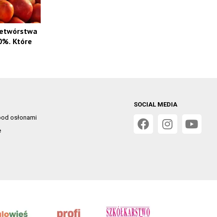
zetwórstwa
0%. Które
SOCIAL MEDIA
od osłonami
e