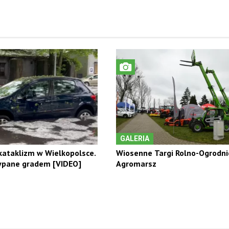
GALERIA
kataklizm w Wielkopolsce.
Wiosenne Targi Rolno-Ogrodni
ypane gradem [VIDEO]
Agromarsz