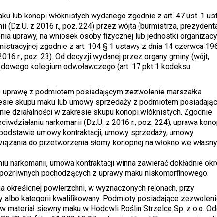
u lub konopi włóknistych wydanego zgodnie z art. 47 ust. 1 us
ii (Dz.U. z 2016 r., poz. 224) przez wójta (burmistrza, prezydent
ia uprawy, na wniosek osoby ﬁzycznej lub jednostki organizacyj
stracyjnej zgodnie z art. 104 § 1 ustawy z dnia 14 czerwca 196
16 r., poz. 23). Od decyzji wydanej przez organy gminy (wójt,
ządowego kolegium odwoławczego (art. 17 pkt 1 kodeksu
o uprawę z podmiotem posiadającym zezwolenie marszałka
resie skupu maku lub umowy sprzedaży z podmiotem posiadają
e działalności w zakresie skupu konopi włóknistych. Zgodnie
zeciwdziałaniu narkomanii (Dz.U. z 2016 r., poz. 224), uprawa kono
podstawie umowy kontraktacji, umowy sprzedaży, umowy
wiązania do przetworzenia słomy konopnej na włókno we własn
aniu narkomanii, umowa kontraktacji winna zawierać dokładnie ok
ek pożniwnych pochodzących z uprawy maku niskomorﬁnowego.
a określonej powierzchni, w wyznaczonych rejonach, przy
ny albo kategorii kwaliﬁkowany. Podmioty posiadające zezwoleni
 materiał siewny maku w Hodowli Roślin Strzelce Sp. z o.o. Od