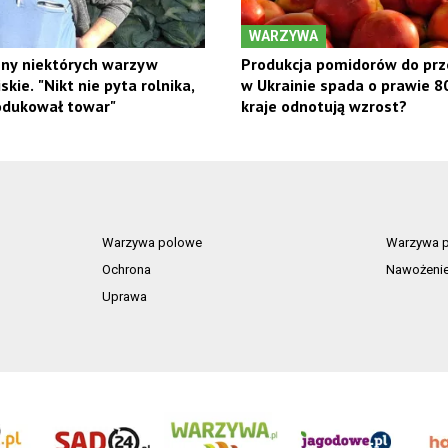
WARZYWA
eny niektórych warzyw
Produkcja pomidorów do pr
skie. "Nikt nie pyta rolnika,
w Ukrainie spada o prawie 8
odukował towar"
kraje odnotują wzrost?
Warzywa polowe
Warzywa p
Ochrona
Nawożeni
Uprawa