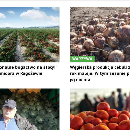
WARZYWA
onalne bogactwo na stoły!”
Węgierska produkcja cebuli z
omidora w Rogożewie
rok maleje. W tym sezonie p
jej nie ma