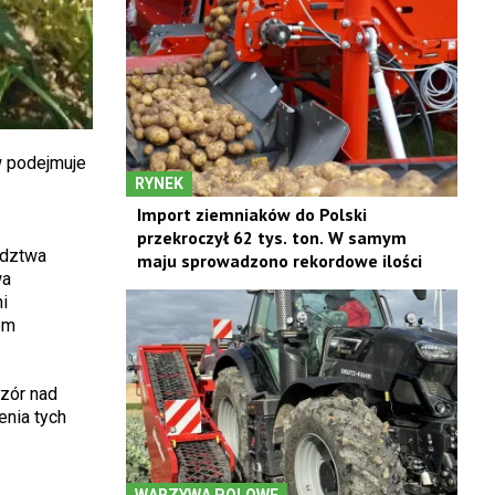
w podejmuje
RYNEK
Import ziemniaków do Polski
przekroczył 62 tys. ton. W samym
ództwa
maju sprowadzono rekordowe ilości
wa
i
em
dzór nad
enia tych
WARZYWA POLOWE