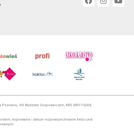
e
 w Poznaniu, VIII Wydziale Gospodarczym, KRS 0001116269,
orskim, kopiowanie i dalsze rozpowszechnianie treści jest
okrewnych.