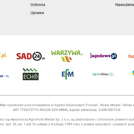
Ochrona
Nawożeni
Uprawa
ń. Akta rejestrowe przechowywane w Sądzie Rejonowym Poznań - Nowe Miasto i Wilda
NIP 7792573719, REGON 529158846, kapitał zakładowy: 3.608.000 PLN.
ci są własnością AgroHorti Media Sp. z o.o, są zastrzeżone i chronione prawem aut
e. (art. 25 ust. 1 pkt 1b ustawy z 4 lutego 1994 roku o prawie autorskim i prawach p