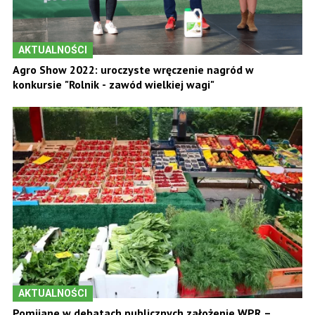
AKTUALNOŚCI
Agro Show 2022: uroczyste wręczenie nagród w
konkursie "Rolnik - zawód wielkiej wagi"
AKTUALNOŚCI
Pomijane w debatach publicznych założenie WPR –