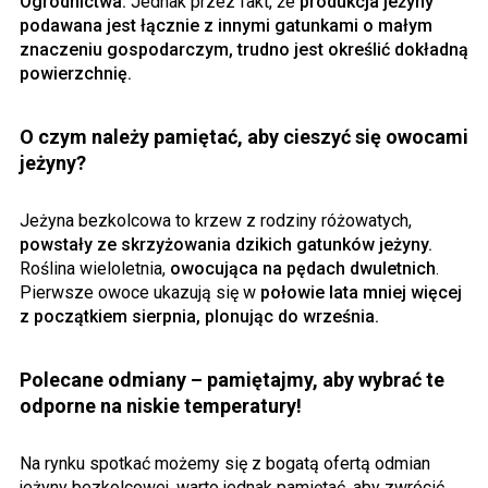
Ogrodnictwa.
Jednak przez fakt, że
produkcja jeżyny
podawana jest łącznie z innymi gatunkami o małym
znaczeniu gospodarczym, trudno jest określić dokładną
powierzchnię.
O czym należy pamiętać, aby cieszyć się owocami
jeżyny?
Jeżyna bezkolcowa to krzew z rodziny różowatych,
powstały ze skrzyżowania dzikich gatunków jeżyny.
Roślina wieloletnia,
owocująca na pędach dwuletnich
.
Pierwsze owoce ukazują się w
połowie lata mniej więcej
z początkiem sierpnia, plonując do września.
Polecane odmiany – pamiętajmy, aby wybrać te
odporne na niskie temperatury!
Na rynku spotkać możemy się z bogatą ofertą odmian
jeżyny bezkolcowej, warto jednak pamiętać, aby zwrócić