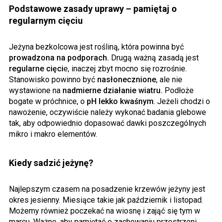
Podstawowe zasady uprawy – pamiętaj o
regularnym cięciu
Jeżyna bezkolcowa jest rośliną, która powinna być
prowadzona na podporach.
Drugą ważną zasadą jest
regularne cięci
e, inaczej zbyt mocno się rozrośnie.
Stanowisko powinno być
nasłonecznione
, ale nie
wystawione na
nadmierne działanie wiatru.
Podłoże
bogate w próchnice, o
pH lekko kwaśnym
. Jeżeli chodzi o
nawożenie, oczywiście należy wykonać badania glebowe
tak, aby odpowiednio dopasować dawki poszczególnych
mikro i makro elementów.
Kiedy sadzić jeżynę?
Najlepszym czasem na posadzenie krzewów jeżyny jest
okres jesienny. Miesiące takie jak październik i listopad.
Możemy również poczekać na wiosnę i zająć się tym w
marcu. Ważne, aby pamiętać o zachowaniu przestrzeni