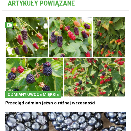
ARTYKUŁY POWIĄZANE
ODMIANY OWOCE MIĘKKIE
Przegląd odmian jeżyn o różnej wczesności