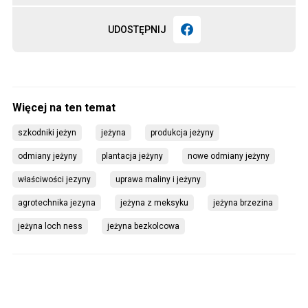
UDOSTĘPNIJ
szkodniki jeżyn
jeżyna
produkcja jeżyny
odmiany jeżyny
plantacja jeżyny
nowe odmiany jeżyny
właściwości jezyny
uprawa maliny i jeżyny
agrotechnika jezyna
jeżyna z meksyku
jeżyna brzezina
jeżyna loch ness
jeżyna bezkolcowa