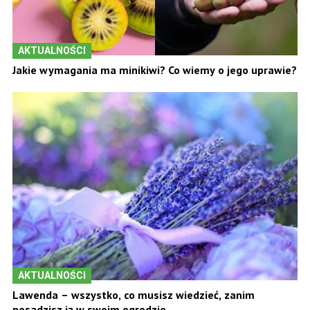
AKTUALNOŚCI
Jakie wymagania ma minikiwi? Co wiemy o jego uprawie?
AKTUALNOŚCI
Lawenda – wszystko, co musisz wiedzieć, zanim
posadzisz ją w swoim ogrodzie