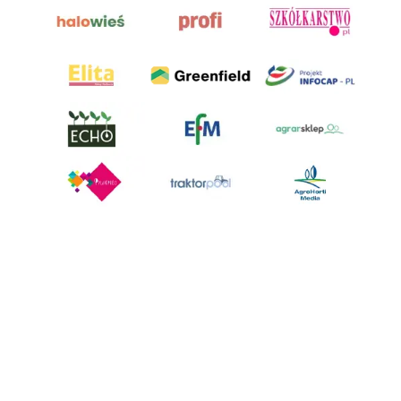
AgroHorti Media Sp. z o.o. ul. Metalowa 5, 60-118 Poznań. Akta rejestrowe
przechowywane w Sądzie Rejonowym Poznań - Nowe Miasto i Wilda w
Poznaniu, VIII Wydziale Gospodarczym, KRS 0001116269, NIP 7792573719,
REGON 529158846, kapitał zakładowy: 3.608.000 PLN.
Wszystkie prezentowane w ramach niniejszego portalu treści są
własnością AgroHorti Media Sp. z o.o, są zastrzeżone i chronione prawem
autorskim, kopiowanie i dalsze rozpowszechnianie treści jest zabronione.
(art. 25 ust. 1 pkt 1b ustawy z 4 lutego 1994 roku o prawie autorskim i
prawach pokrewnych.