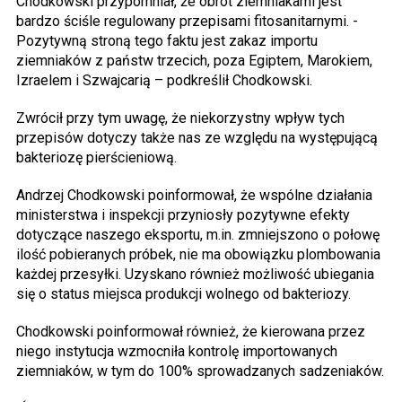
Chodkowski przypomniał, że obrót ziemniakami jest
bardzo ściśle regulowany przepisami fitosanitarnymi. -
Pozytywną stroną tego faktu jest zakaz importu
ziemniaków z państw trzecich, poza Egiptem, Marokiem,
Izraelem i Szwajcarią – podkreślił Chodkowski.
Zwrócił przy tym uwagę, że niekorzystny wpływ tych
przepisów dotyczy także nas ze względu na występującą
bakteriozę pierścieniową.
Andrzej Chodkowski poinformował, że wspólne działania
ministerstwa i inspekcji przyniosły pozytywne efekty
dotyczące naszego eksportu, m.in. zmniejszono o połowę
ilość pobieranych próbek, nie ma obowiązku plombowania
każdej przesyłki. Uzyskano również możliwość ubiegania
się o status miejsca produkcji wolnego od bakteriozy.
Chodkowski poinformował również, że kierowana przez
niego instytucja wzmocniła kontrolę importowanych
ziemniaków, w tym do 100% sprowadzanych sadzeniaków.