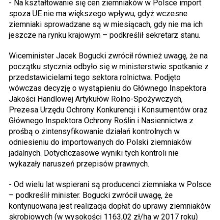
- Na kształtowanie się cen ziemniaków w Polsce import
spoza UE nie ma większego wpływu, gdyż wczesne
ziemniaki sprowadzane są w miesiącach, gdy nie ma ich
jeszcze na rynku krajowym – podkreślił sekretarz stanu.
Wiceminister Jacek Bogucki zwrócił również uwagę, że na
początku stycznia odbyło się w ministerstwie spotkanie z
przedstawicielami tego sektora rolnictwa. Podjęto
wówczas decyzję o wystąpieniu do Głównego Inspektora
Jakości Handlowej Artykułów Rolno-Spożywczych,
Prezesa Urzędu Ochrony Konkurencji i Konsumentów oraz
Głównego Inspektora Ochrony Roślin i Nasiennictwa z
prośbą o zintensyfikowanie działań kontrolnych w
odniesieniu do importowanych do Polski ziemniaków
jadalnych. Dotychczasowe wyniki tych kontroli nie
wykazały naruszeń przepisów prawnych.
- Od wielu lat wspierani są producenci ziemniaka w Polsce
– podkreślił minister. Bogucki zwrócił uwagę, że
kontynuowana jest realizacja dopłat do uprawy ziemniaków
skrobiowych (w wysokości 1163,02 zł/ha w 2017 roku)