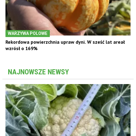
WARZYWA POLOWE
Rekordowa powierzchnia upraw dyni. W sześć lat areał
wzrósł o 169%
NAJNOWSZE NEWSY