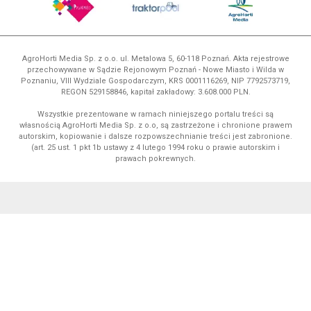
AgroHorti Media Sp. z o.o. ul. Metalowa 5, 60-118 Poznań. Akta rejestrowe
przechowywane w Sądzie Rejonowym Poznań - Nowe Miasto i Wilda w
Poznaniu, VIII Wydziale Gospodarczym, KRS 0001116269, NIP 7792573719,
REGON 529158846, kapitał zakładowy: 3.608.000 PLN.
Wszystkie prezentowane w ramach niniejszego portalu treści są
własnością AgroHorti Media Sp. z o.o, są zastrzeżone i chronione prawem
autorskim, kopiowanie i dalsze rozpowszechnianie treści jest zabronione.
(art. 25 ust. 1 pkt 1b ustawy z 4 lutego 1994 roku o prawie autorskim i
prawach pokrewnych.