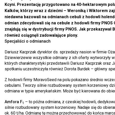
Kcyni. Prezentację przygotowano na 40-hektarowym polu
Kalków, którzy wraz z dziećmi – Weroniką i Wiktorem zajm
niedawna bazowali na odmianach cebuli z hodowli holend
odmian zdecydowali się na cebule z hodowli firmy PNO
znajdują się w dystrybucji firmy PNOS. Jak przekazywał 
również osiągnęli zadowalające plony.
Specjaliści o odmianach
Dariusz Kacprzak dyrektor ds. sprzedaży nasion w firmie Oż
Dziewierzewie wszystkie odmiany z ich oferty wytworzyły wy
których charakterystyki przedstawili Dariusz Kacprzak ora
spotkaniu uczestniczyła również Dorota Burdek – główny spe
Z hodowli firmy MoravoSeed na polu pokazano średnio wcz
cebulami. Tworzy silnie rozbudowany system korzeniowy dzi
odmiana w typie amerykańskim. Może być kierowana do obiera
Amfora F
– to późna odmiana, z czeskiej hodowli, dedykow
1
silnie rozbudowany system korzeniowy. Nadaje się do obieran
ok. 60 t/ha. Odmianę tę można przechowywać do końca marca,