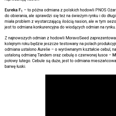
Eureka F
– to późna odmiana z polskich hodowli PNOS Ożar
1
do obierania, ale sprawdzi się też na świeżym rynku i do dłu
miała problem z wystarczającą ilością nasion, ale w tym se
jest to odmiana konkurencyjna do wiodących odmian na rynku.
Z najnowszych odmian z hodowli MoravoSeed zaprezentowan
kolejnym roku będzie jeszcze testowany na polach produkcyj
odmiana ustalono Aurelie – o wyrównanym kształcie cebul, n
ustaloną odmianę Tandem oraz cebulę o czerwonej łusce –
M
połowy lutego. Cebule są duże, jest to odmiana mieszańcowa
barwę łuski.