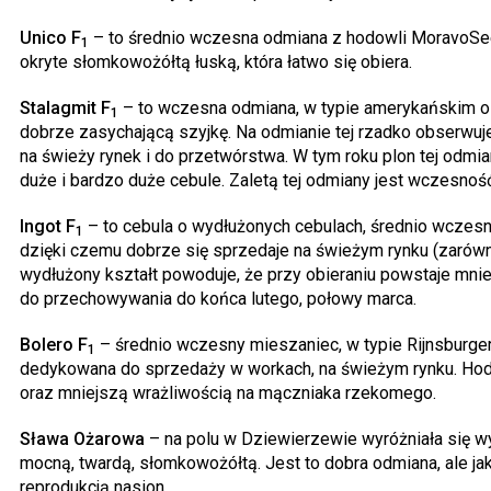
Unico F
– to średnio wczesna odmiana z hodowli MoravoSeed
1
okryte słomkowożółtą łuską, która łatwo się obiera.
Stalagmit F
– to wczesna odmiana, w typie amerykańskim o d
1
dobrze zasychającą szyjkę. Na odmianie tej rzadko obserwuj
na świeży rynek i do przetwórstwa. W tym roku plon tej odm
duże i bardzo duże cebule. Zaletą tej odmiany jest wczesność
Ingot F
– to cebula o wydłużonych cebulach, średnio wczesn
1
dzięki czemu dobrze się sprzedaje na świeżym rynku (zarówno 
wydłużony kształt powoduje, że przy obieraniu powstaje mnie
do przechowywania do końca lutego, połowy marca.
Bolero F
– średnio wczesny mieszaniec, w typie Rijnsburger
1
dedykowana do sprzedaży w workach, na świeżym rynku. Hodo
oraz mniejszą wrażliwością na mączniaka rzekomego.
Sława Ożarowa
– na polu w Dziewierzewie wyróżniała się wy
mocną, twardą, słomkowożółtą. Jest to dobra odmiana, ale ja
reprodukcją nasion.