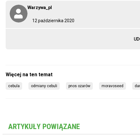
Warzywa_pl
12 października 2020
UD
cebula
odmiany cebuli
pnos ożarów
moravoseed
da
ARTYKUŁY POWIĄZANE