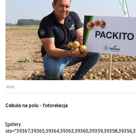
FOTO:
Cebula na polu - fotorelacja
[gallery
ids="39367,39365,39364,39363,39360,39359,39358,39356,3