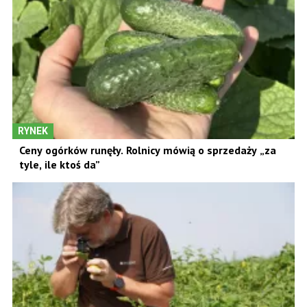
RYNEK
Ceny ogórków runęły. Rolnicy mówią o sprzedaży „za
tyle, ile ktoś da”