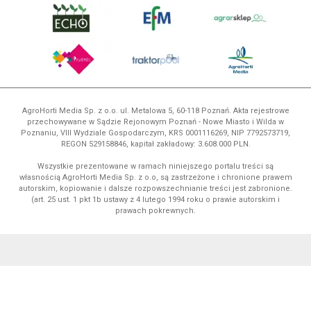
AgroHorti Media Sp. z o.o. ul. Metalowa 5, 60-118 Poznań. Akta rejestrowe
przechowywane w Sądzie Rejonowym Poznań - Nowe Miasto i Wilda w
Poznaniu, VIII Wydziale Gospodarczym, KRS 0001116269, NIP 7792573719,
REGON 529158846, kapitał zakładowy: 3.608.000 PLN.
Wszystkie prezentowane w ramach niniejszego portalu treści są
własnością AgroHorti Media Sp. z o.o, są zastrzeżone i chronione prawem
autorskim, kopiowanie i dalsze rozpowszechnianie treści jest zabronione.
(art. 25 ust. 1 pkt 1b ustawy z 4 lutego 1994 roku o prawie autorskim i
prawach pokrewnych.