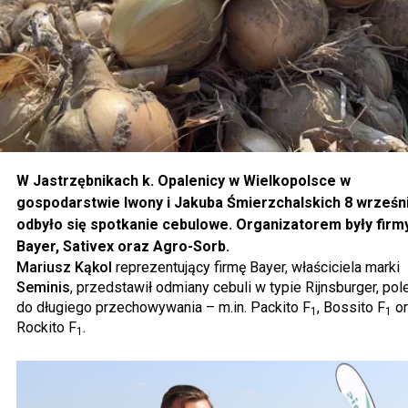
W Jastrzębnikach k. Opalenicy w Wielkopolsce w
gospodarstwie Iwony i Jakuba Śmierzchalskich 8 wrześn
odbyło się spotkanie cebulowe. Organizatorem były firm
Bayer, Sativex oraz Agro-Sorb.
Mariusz Kąkol
reprezentujący firmę Bayer, właściciela marki
Seminis
, przedstawił odmiany cebuli w typie Rijnsburger, po
do długiego przechowywania – m.in. Packito F
, Bossito F
or
1
1
Rockito F
.
1