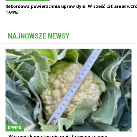
Rekordowa powierzchnia upraw dyni. W sześć lat areał wzró
169%
NAJNOWSZE NEWSY
RYNEK
Warzywa kapustne nie mają łatwego sezonu.