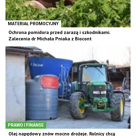
MATERIAŁ PROMOCYJNY
Ochrona pomidora przed zarazą i szkodnikami.
Zalecenia dr Michała Pniaka z Biocont
PRAWO I FINANSE
Olej napędowy znów mocno drożeje. Rolnicy chcą