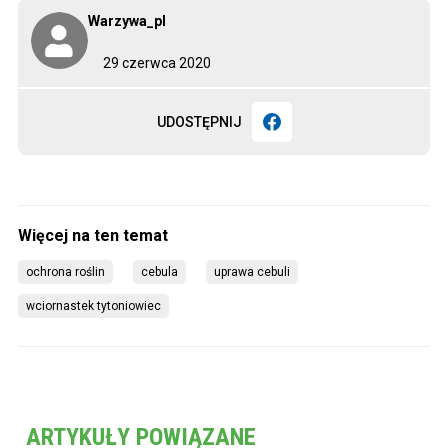
Warzywa_pl
29 czerwca 2020
UDOSTĘPNIJ
ochrona roślin
cebula
uprawa cebuli
wciornastek tytoniowiec
ARTYKUŁY POWIĄZANE