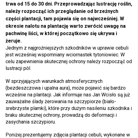
trwa od 15 do 30 dni. Przeprowadzając lustrację roślin,
należy rozpocząć ich przeglądanie od brzeżnych
części plantacji, tam pojawia się on najwcześniej. W
okresie nalotu na plantację warto zwrócić uwagę na
pachwinę liści, w której początkowo się ukrywa i
żeruje.
Jednym z najgroźniejszych szkodników w uprawie cebuli
jest wcześniej wspomniany wciornastek tytoniowiec. W
celu zapewnienia skutecznej ochrony należy rozpocząć od
lustracji pól.
W sprzyjających warunkach atmosferycznych
(bezdeszczowa i upalna aura), może pojawić się bardzo
wcześnie na plantacji. Jak informuje nas Jan Wcisło są już
zauważalne ślady żerowania na szczypiorze (biało-
srebrzyste plamki), które przy dużym nasileniu szkodnika i
braku skutecznej ochrony, prowadzą do deformacji i
zasychania szczypioru.
Poniżej prezentujemy zdjęcia plantacji cebuli, wykonane w