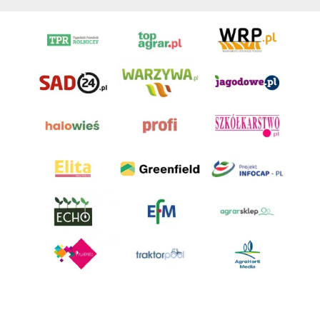
AgroHorti Media Sp. z o.o. ul. Metalowa 5, 60-118 Poznań. Akta rejestrowe
przechowywane w Sądzie Rejonowym Poznań - Nowe Miasto i Wilda w