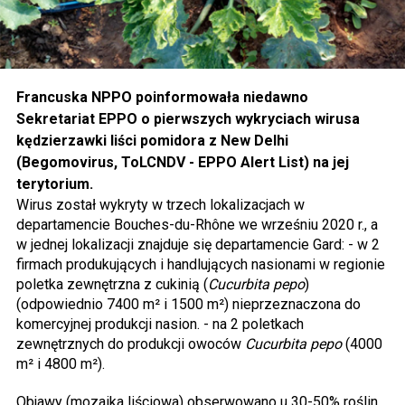
Francuska NPPO poinformowała niedawno
Sekretariat EPPO o pierwszych wykryciach wirusa
kędzierzawki liści pomidora z New Delhi
(Begomovirus, ToLCNDV - EPPO Alert List) na jej
terytorium.
Wirus został wykryty w trzech lokalizacjach w
departamencie Bouches-du-Rhône we wrześniu 2020 r., a
w jednej lokalizacji znajduje się departamencie Gard: - w 2
firmach produkujących i handlujących nasionami w regionie
poletka zewnętrzna z cukinią (
Cucurbita pepo
)
(odpowiednio 7400 m² i 1500 m²) nieprzeznaczona do
komercyjnej produkcji nasion. - na 2 poletkach
zewnętrznych do produkcji owoców
Cucurbita pepo
(4000
m² i 4800 m²).
Objawy (mozaika liściowa) obserwowano u 30-50% roślin