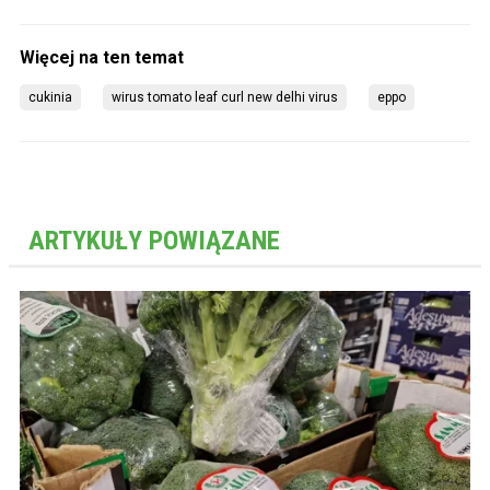
cukinia
wirus tomato leaf curl new delhi virus
eppo
ARTYKUŁY POWIĄZANE