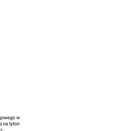
rajowego w
o
na tytoń
ci