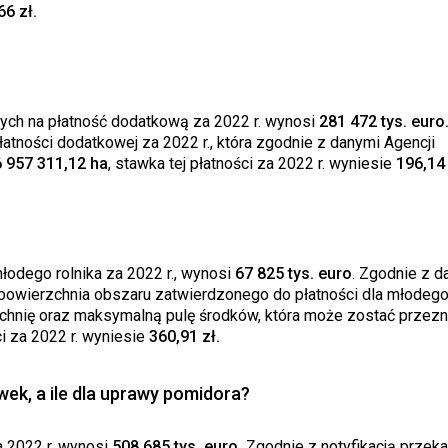
66 zł.
h na płatność dodatkową za 2022 r. wynosi
281 472 tys. euro
tności dodatkowej za 2022 r., która zgodnie z danymi Agencji
6 957 311,12 ha
, stawka tej płatności za 2022 r. wyniesie
196,14 
łodego rolnika za 2022 r., wynosi
67 825 tys. euro
. Zgodnie z d
, powierzchnia obszaru zatwierdzonego do płatności dla młodego 
chnię oraz maksymalną pulę środków, która może zostać przez
ci za 2022 r. wyniesie
360,91 zł.
wek, a ile dla uprawy pomidora?
a 2022 r. wynosi
508 685 tys. euro.
Zgodnie z notyfikacją przek