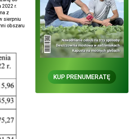
 2022 r.
na z
w sierpniu
hni obszaru
KUP PRENUMERATĘ