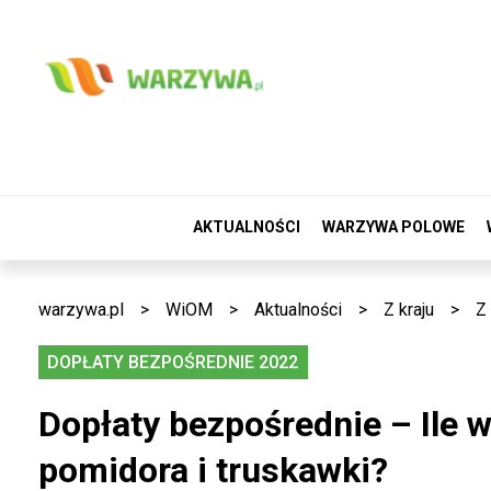
AKTUALNOŚCI
WARZYWA POLOWE
warzywa.pl
>
WiOM
>
Aktualności
>
Z kraju
>
Z 
DOPŁATY BEZPOŚREDNIE 2022
Dopłaty bezpośrednie – Ile 
pomidora i truskawki?