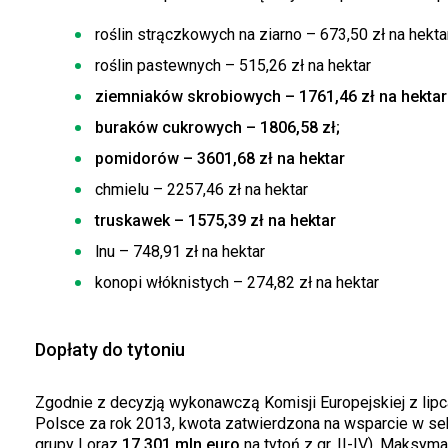
roślin strączkowych na ziarno – 673,50 zł na hekta
roślin pastewnych – 515,26 zł na hektar
ziemniaków skrobiowych – 1761,46 zł na hektar
buraków cukrowych – 1806,58 zł;
pomidorów – 3601,68 zł na hektar
chmielu – 2257,46 zł na hektar
truskawek – 1575,39 zł na hektar
lnu – 748,91 zł na hektar
konopi włóknistych – 274,82 zł na hektar
Dopłaty do tytoniu
Zgodnie z decyzją wykonawczą Komisji Europejskiej z lipc
Polsce za rok 2013, kwota zatwierdzona na wsparcie w se
grupy I oraz
17,301 mln euro
na tytoń z gr. II-IV). Maksy