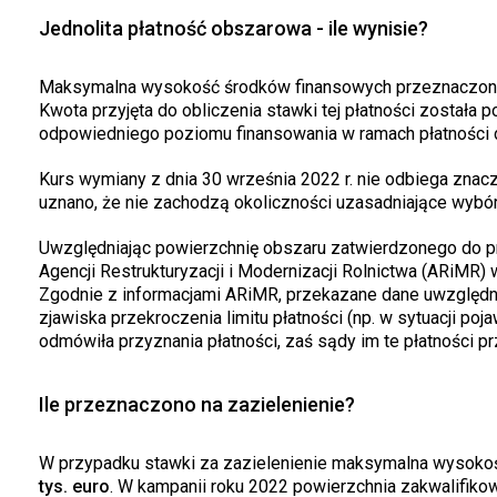
Jednolita płatność obszarowa - ile wynisie?
Maksymalna wysokość środków finansowych przeznaczonyc
Kwota przyjęta do obliczenia stawki tej płatności została 
odpowiedniego poziomu finansowania w ramach płatności d
Kurs wymiany z dnia 30 września 2022 r. nie odbiega znac
uznano, że nie zachodzą okoliczności uzasadniające wybór
Uwzględniając powierzchnię obszaru zatwierdzonego do przy
Agencji Restrukturyzacji i Modernizacji Rolnictwa (ARiMR)
Zgodnie z informacjami ARiMR, przekazane dane uwzględni
zjawiska przekroczenia limitu płatności (np. w sytuacji p
odmówiła przyznania płatności, zaś sądy im te płatności pr
Ile przeznaczono na zazielenienie?
W przypadku stawki za zazielenienie maksymalna wysoko
tys. euro
. W kampanii roku 2022 powierzchnia zakwalifiko