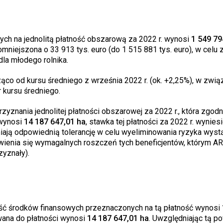
h na jednolitą płatność obszarową za 2022 r. wynosi
1 549 79
pomniejszona o 33 913 tys. euro (do 1 515 881 tys. euro), w celu
la młodego rolnika.
ząco od kursu średniego z września 2022 r. (ok. +2,25%), w zwi
 kursu średniego.
znania jednolitej płatności obszarowej za 2022 r., która zgodn
 wynosi
14 187 647,01 ha
, stawka tej płatności za 2022 r. wynies
ają odpowiednią tolerancję w celu wyeliminowania ryzyka wyst
ojawienia się wymagalnych roszczeń tych beneficjentów, którym A
zyznały).
ść środków finansowych przeznaczonych na tą płatność wynosi
wana do płatności wynosi
14 187 647,01 ha
. Uwzględniając tą p