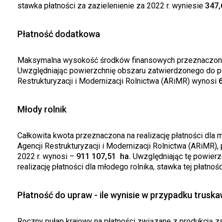
stawka płatności za zazielenienie za 2022 r. wyniesie
347,
Płatność dodatkowa
Maksymalna wysokość środków finansowych przeznaczonyc
Uwzględniając powierzchnię obszaru zatwierdzonego do pła
Restrukturyzacji i Modernizacji Rolnictwa (ARiMR) wynosi
Młody rolnik
Całkowita kwota przeznaczona na realizację płatności dla m
Agencji Restrukturyzacji i Modernizacji Rolnictwa (ARiMR)
2022 r. wynosi –
911 107,51 ha.
Uwzględniając tę powierz
realizację płatności dla młodego rolnika, stawka tej płatnoś
Płatność do upraw - ile wynisie w przypadku truska
Roczny pułap krajowy na płatności związane z produkcją z