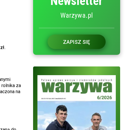
Newsletter
Warzywa.pl
.
ZAPISZ SIĘ
zł.
anymi
rolnika za
naczona na
azaną do