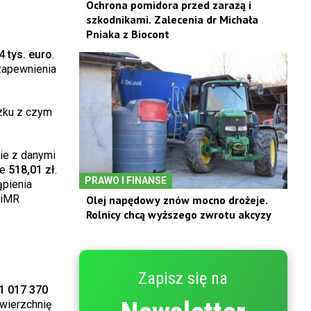
Ochrona pomidora przed zarazą i
szkodnikami. Zalecenia dr Michała
Pniaka z Biocont
4 tys. euro
.
 zapewnienia
ązku z czym
ie z danymi
ie
518,01 zł
.
PRAWO I FINANSE
ąpienia
RiMR
Olej napędowy znów mocno drożeje.
Rolnicy chcą wyższego zwrotu akcyzy
Zapisz się na
1 017 370
owierzchnię