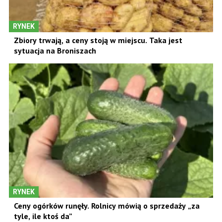
RYNEK
Zbiory trwają, a ceny stoją w miejscu. Taka jest
sytuacja na Broniszach
RYNEK
Ceny ogórków runęły. Rolnicy mówią o sprzedaży „za
tyle, ile ktoś da”