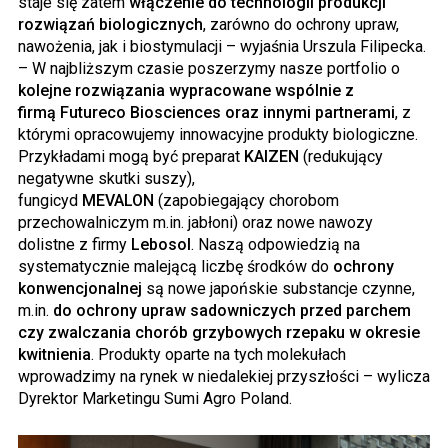
staje się zatem
włączenie do technologii produkcji
rozwiązań biologicznych
, zarówno do ochrony upraw,
nawożenia, jak i biostymulacji – wyjaśnia Urszula
Filipecka
.
– W najbliższym czasie poszerzymy nasze portfolio o
kolejne rozwiązania wypracowane wspólnie z
firmą
Futureco
Biosciences
oraz innymi partnerami
, z
którymi opracowujemy innowacyjne produkty biologiczne.
Przykładami mogą być preparat
KAIZEN
(redukujący
negatywne skutki suszy),
fungicyd
MEVALON
(zapobiegający chorobom
przechowalniczym m.in. jabłoni) oraz nowe nawozy
dolistne z firmy
Lebosol
. Naszą odpowiedzią na
systematycznie malejącą liczbę środków do
ochrony
konwencjonalnej
są nowe japońskie substancje czynne,
m.in.
do ochrony upraw sadowniczych przed parchem
czy zwalczania chorób grzybowych rzepaku w okresie
kwitnienia
. Produkty oparte na tych molekułach
wprowadzimy na rynek w niedalekiej przyszłości – wylicza
Dyrektor Marketingu
Sumi
Agro
Poland
.