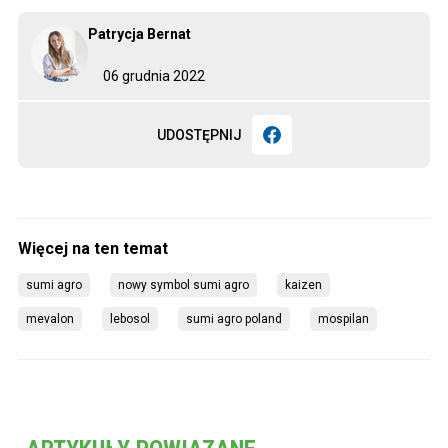
Patrycja Bernat
06 grudnia 2022
UDOSTĘPNIJ
sumi agro
nowy symbol sumi agro
kaizen
mevalon
lebosol
sumi agro poland
mospilan