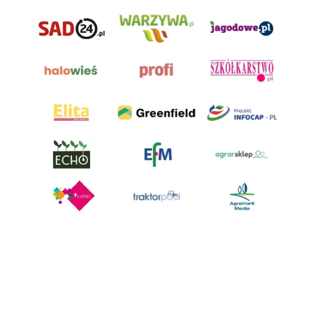
AgroHorti Media Sp. z o.o. ul. Metalowa 5, 60-118 Poznań. Akta rejestrowe
przechowywane w Sądzie Rejonowym Poznań - Nowe Miasto i Wilda w
Poznaniu, VIII Wydziale Gospodarczym, KRS 0001116269, NIP 7792573719,
REGON 529158846, kapitał zakładowy: 3.608.000 PLN.
Wszystkie prezentowane w ramach niniejszego portalu treści są