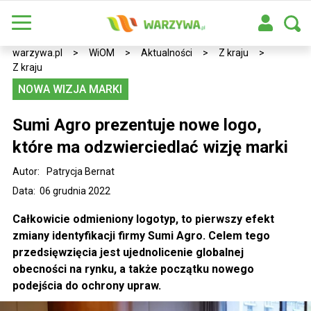
warzywa.pl
>
WiOM
>
Aktualności
>
Z kraju
>
Z kraju
NOWA WIZJA MARKI
Sumi Agro prezentuje nowe logo,
które ma odzwierciedlać wizję marki
Autor:
Patrycja Bernat
Data: 06 grudnia 2022
Całkowicie odmieniony logotyp, to pierwszy efekt
zmiany identyfikacji firmy Sumi Agro. Celem tego
przedsięwzięcia jest ujednolicenie globalnej
obecności na rynku, a także początku nowego
podejścia do ochrony upraw.