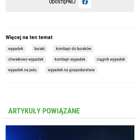
UDOSTĘPNIJ
wypadek
buraki
kombajn do buraków
chwałkowo wypadek
kombajn wypadek
ciągnik wypadek
wypadek na polu
wypadek na gospodarstwie
ARTYKUŁY POWIĄZANE