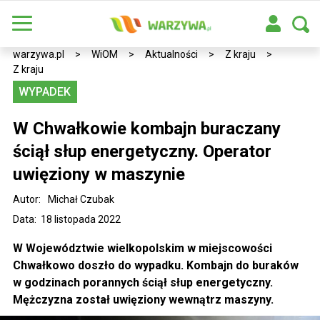
warzywa.pl
>
WiOM
>
Aktualności
>
Z kraju
>
Z kraju
WYPADEK
W Chwałkowie kombajn buraczany
ściął słup energetyczny. Operator
uwięziony w maszynie
Autor:
Michał Czubak
Data: 18 listopada 2022
W Województwie wielkopolskim w miejscowości
Chwałkowo doszło do wypadku. Kombajn do buraków
w godzinach porannych ściął słup energetyczny.
Mężczyzna został uwięziony wewnątrz maszyny.