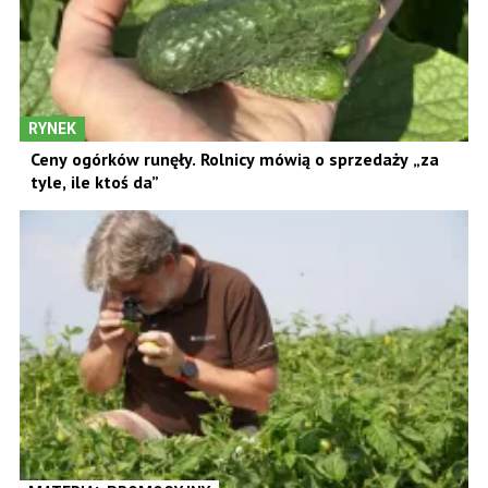
RYNEK
Ceny ogórków runęły. Rolnicy mówią o sprzedaży „za
tyle, ile ktoś da”