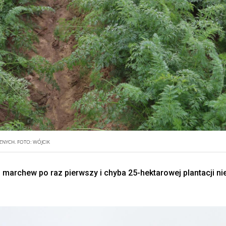
ZNYCH.
FOTO:
WÓJCIK
u marchew po raz pierwszy i chyba 25-hektarowej plantacji ni