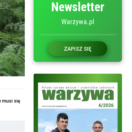
Newsletter
Warzywa.pl
ZAPISZ SIĘ
e musi się