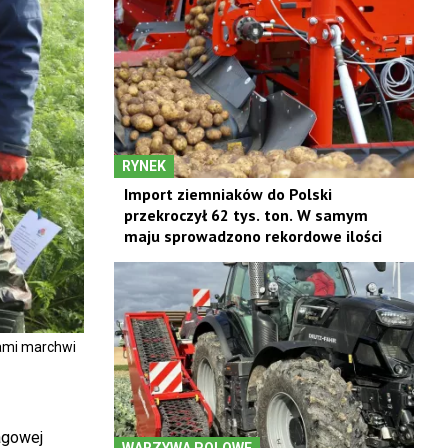
RYNEK
Import ziemniaków do Polski
przekroczył 62 tys. ton. W samym
maju sprowadzono rekordowe ilości
nami marchwi
agowej
WARZYWA POLOWE