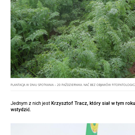
PLANTACJA W DNIU SPOTKANIA – 20 PAŹDZIERNIKA. NAĆ BEZ OBJAWÓW FITOPATOLOGIC
Jednym z nich jest
Krzysztof Tracz, który siał w tym rok
wstydzić.