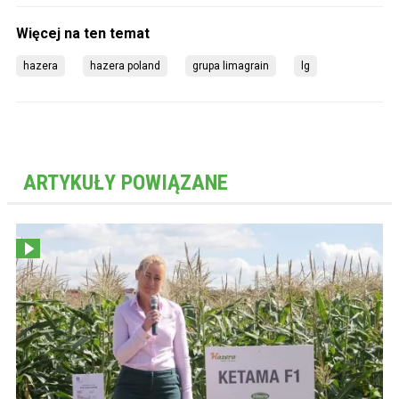
hazera
hazera poland
grupa limagrain
lg
ARTYKUŁY POWIĄZANE