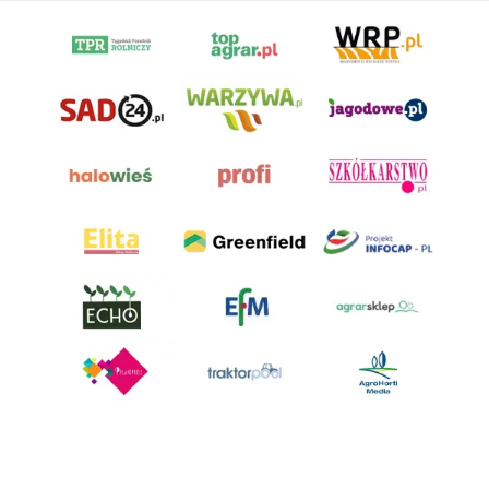
AgroHorti Media Sp. z o.o. ul. Metalowa 5, 60-118 Poznań. Akta rejestrowe
przechowywane w Sądzie Rejonowym Poznań - Nowe Miasto i Wilda w
Poznaniu, VIII Wydziale Gospodarczym, KRS 0001116269, NIP 7792573719,