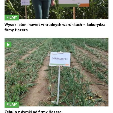
FILMY
Wysoki plon, nawet w trudnych warunkach – kukurydza
firmy Hazera
FILMY
Cebula z dymki od firmy Hazera