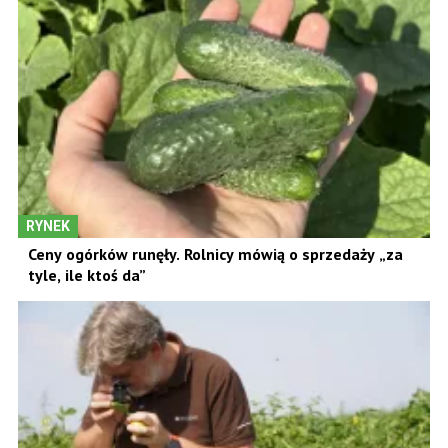
RYNEK
Ceny ogórków runęły. Rolnicy mówią o sprzedaży „za
tyle, ile ktoś da”