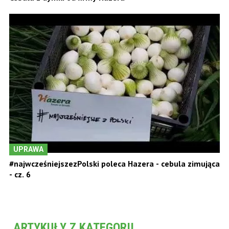
UPRAWA
#najwcześniejszezPolski poleca Hazera - cebula zimująca
- cz. 6
ARTYKUŁY Z KATEGORII