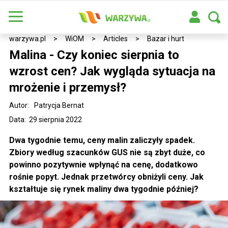
warzywa.pl
>
WiOM
>
Articles
>
Bazar i hurt
Malina - Czy koniec sierpnia to
wzrost cen? Jak wygląda sytuacja na
mrożenie i przemysł?
Autor:
Patrycja Bernat
Data: 29 sierpnia 2022
Dwa tygodnie temu, ceny malin zaliczyły spadek.
Zbiory według szacunków GUS nie są zbyt duże, co
powinno pozytywnie wpłynąć na cenę, dodatkowo
rośnie popyt. Jednak przetwórcy obniżyli ceny. Jak
kształtuje się rynek maliny dwa tygodnie później?