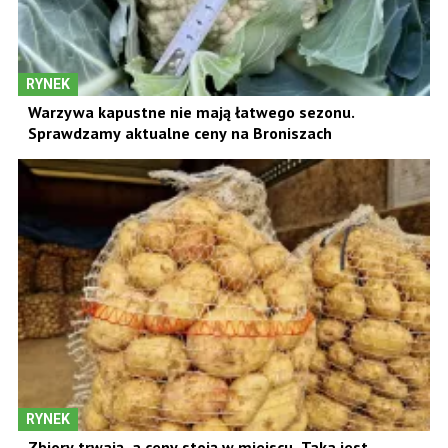
RYNEK
Warzywa kapustne nie mają łatwego sezonu.
Sprawdzamy aktualne ceny na Broniszach
RYNEK
Zbiory trwają, a ceny stoją w miejscu. Taka jest