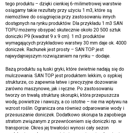
tego produktu – dzięki cienkiej 6-milimetrowej warstwie
osiągamy takie rezultaty przy użyciu 1 m3, które są
niemożliwe do osiągnięcia przy zastosowaniu innych
dostępnych na rynku produktów. Dla przykładu 1 m3 SAN
TOPU możemy obsypać skutecznie około 20 500 sztuk
doniczki P9 (kwadrat 9 x 9 cm). 1 m3 produktów
wymagających przykładowo warstwy 30 mm daje ok. 4000
doniczek. Rachunek jest prosty – SAN TOP jest
najwydajniejszym rozwiązaniem na rynku – dodaje.
Bazą produktu są łuski gryki, które świetnie nadają się do
mulczowania. SAN TOP jest produktem lekkim, o sypkiej
strukturze, co zapewnia łatwe i precyzyjne dozowanie
zarówno maszynowe, jak i ręczne. Po zastosowaniu
tworzy on trwałą strukturę skorupki, która przepuszcza
wodę, powietrze i nawozy, a co istotne – nie ma wpływu na
wzrost roślin. Ogranicza ona również odparowanie wody i
przesuszanie doniczek. Dodatkowo skorupa ta zapobiega
stratom związanym z przewróceniem się doniczki np. w
transporcie. Okres jej trwałości wynosi cały sezon