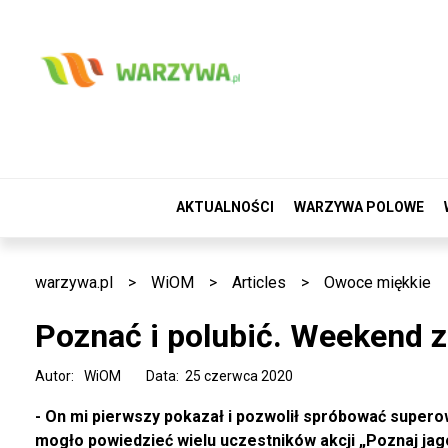
AKTUALNOŚCI
WARZYWA POLOWE
warzywa.pl
>
WiOM
>
Articles
>
Owoce miękkie
Poznać i polubić. Weekend 
Autor:
WiOM
Data: 25 czerwca 2020
- On mi pierwszy pokazał i pozwolił spróbować supero
mogło powiedzieć wielu uczestników akcji „Poznaj jago