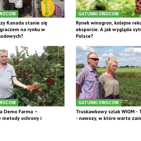
OWOCOW
GATUNKI OWOCOW
Czy Kanada stanie się
Rynek winogron, kolejne rek
graczem na rynku w
eksporcie. A jak wygląda syt
godowych?
Polsce?
OWOCOW
GATUNKI OWOCOW
a Demo Farma –
Truskawkowy szlak WIOM - 
 metody ochrony i
- nawozy, w które warto za