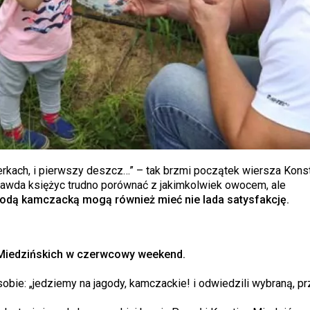
erkach, i pierwszy deszcz…” – tak brzmi początek wiersza Kons
awda księżyc trudno porównać z jakimkolwiek owocem, ale
odą kamczacką mogą również mieć nie lada satysfakcję.
Miedzińskich w czerwcowy weekend.
e: „jedziemy na jagody, kamczackie! i odwiedzili wybraną, pr