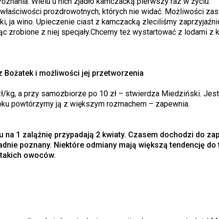
 Poznania. Wielu u nich zjadło kamczacką pierwszy raz w życiu.
 właściwości prozdrowotnych, których nie widać. Możliwości za
i, ja wino. Upieczenie ciast z kamczacką zleciliśmy zaprzyjaźnio
c zrobione z niej specjały.Chcemy też wystartować z lodami z
Bożatek i możliwości jej przetworzenia
zł/kg, a przy samozbiorze po 10 zł – stwierdza Miedziński. Je
 roku powtórzymy ją z większym rozmachem – zapewnia.
 na 1 zalążnię przypadają 2 kwiaty. Czasem dochodzi do zapy
adnie poznany. Niektóre odmiany mają większą tendencję do
takich owoców.