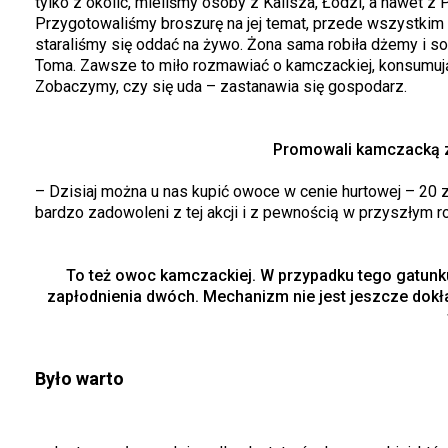
tylko z okolic, mieliśmy osoby z Kalisza, Łodzi, a nawet z
Przygotowaliśmy broszurę na jej temat, przede wszystkim
staraliśmy się oddać na żywo. Żona sama robiła dżemy i sok
Toma. Zawsze to miło rozmawiać o kamczackiej, konsumują
Zobaczymy, czy się uda – zastanawia się gospodarz.
Promowali kamczacką z 
– Dzisiaj można u nas kupić owoce w cenie hurtowej – 20 
bardzo zadowoleni z tej akcji i z pewnością w przyszłym
To też owoc kamczackiej. W przypadku tego gatunku
zapłodnienia dwóch. Mechanizm nie jest jeszcze dokł
Było warto