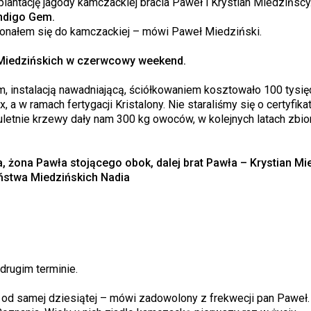
antację jagody kamczackiej bracia Paweł i Krystian Miedzińscy.
ndigo Gem.
konałem się do kamczackiej – mówi Paweł Miedziński.
Miedzińskich w czerwcowy weekend.
, instalacją nawadniającą, ściółkowaniem kosztowało 100 tysię
w ramach fertygacji Kristalony. Nie staraliśmy się o certyfika
uletnie krzewy dały nam 300 kg owoców, w kolejnych latach zbior
 żona Pawła stojącego obok, dalej brat Pawła – Krystian Mie
ństwa Miedzińskich Nadia
drugim terminie.
ą od samej dziesiątej – mówi zadowolony z frekwecji pan Paweł. -