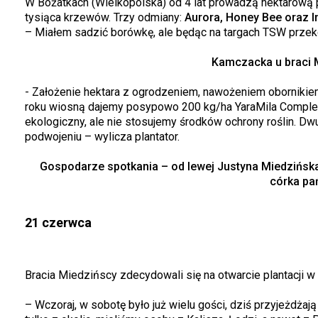
W Bożatkach (Wielkopolska) od 4 lat prowadzą hektarową pl
tysiąca krzewów. Trzy odmiany:
Aurora, Honey Bee oraz I
– Miałem sadzić borówkę, ale będąc na targach TSW prze
Kamczacka u braci 
- Założenie hektara z ogrodzeniem, nawożeniem obornikiem
roku wiosną dajemy posypowo 200 kg/ha YaraMila Complex, a 
ekologiczny, ale nie stosujemy środków ochrony roślin. Dw
podwojeniu – wylicza plantator.
Gospodarze spotkania – od lewej Justyna Miedzińska,
córka pa
21 czerwca
Bracia Miedzińscy zdecydowali się na otwarcie plantacji w 
– Wczoraj, w sobotę było już wielu gości, dziś przyjeżdżaj