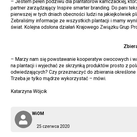
– Jestem pełen podziwu dla plantatorów kamczackiej, którz
partner zarządzający Inspire smarter branding. Do pani 
pierwszej w tych dniach obecności ludzi na jakiejkolwiek p
Zebraliśmy informacje ze wszystkich plantacji i mamy wy
świat. Kolejna odsłona działań Krajowego Związku Grup 
Zbier
– Marzy nam się powstawanie kooperatyw owocowych i war
na plantacji i wyjechać ze skrzynką produktów prosto z po
odwiedzających? Czy przeznaczyć do zbierania określone rz
Trzeba je tylko mądrze wykorzystać – mówi.
Katarzyna Wójcik
WiOM
25 czerwca 2020