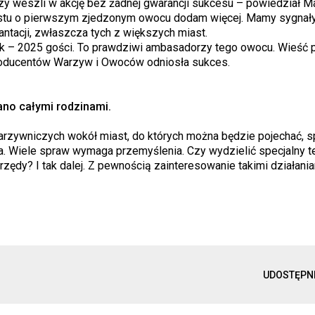
y weszli w akcję bez żadnej gwarancji sukcesu – powiedział Ma
tekstu o pierwszym zjedzonym owocu dodam więcej. Mamy sygnał
lantacji, zwłaszcza tych z większych miast.
nik – 2025 gości. To prawdziwi ambasadorzy tego owocu. Wieść 
Producentów Warzyw i Owoców odniosła sukces.
ano całymi rodzinami.
zywniczych wokół miast, do których można będzie pojechać, s
la. Wiele spraw wymaga przemyślenia. Czy wydzielić specjalny t
ędy? I tak dalej. Z pewnością zainteresowanie takimi działaniam
UDOSTĘPN