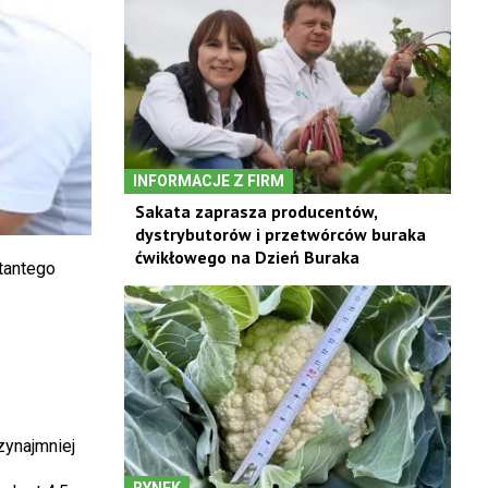
INFORMACJE Z FIRM
Sakata zaprasza producentów,
dystrybutorów i przetwórców buraka
ćwikłowego na Dzień Buraka
tantego
zynajmniej
RYNEK