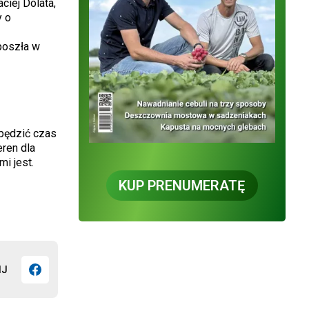
ciej Dolata,
y o
poszła w
pędzić czas
eren dla
i jest.
KUP PRENUMERATĘ
IJ