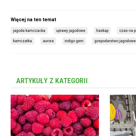
jagoda kamczacka
uprawy jagodowe
haskap
czas na p
kamczatka
aurora
indigo gem
gospodarstwo jagodowe
ARTYKUŁY Z KATEGORII