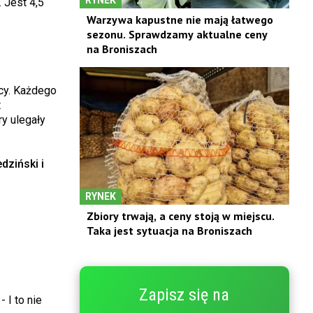
 Jest 4,5
Warzywa kapustne nie mają łatwego
sezonu. Sprawdzamy aktualne ceny
na Broniszach
cy. Każdego
t
y ulegały
dziński i
RYNEK
Zbiory trwają, a ceny stoją w miejscu.
Taka jest sytuacja na Broniszach
Zapisz się na
 I to nie