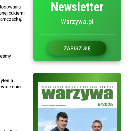
Newsletter
stosowania
nej cukierni
 kamczacką.
Warzywa.pl
ZAPISZ SIĘ
steśmy
lenia i
 tworzenia