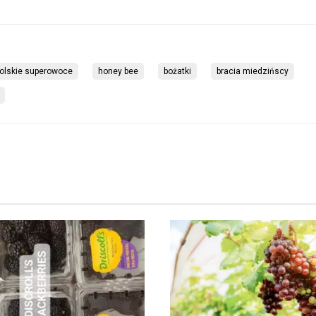
olskie superowoce
honey bee
bożatki
bracia miedzińscy