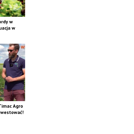
ordy w
uacja w
Timac Agro
inwestować!