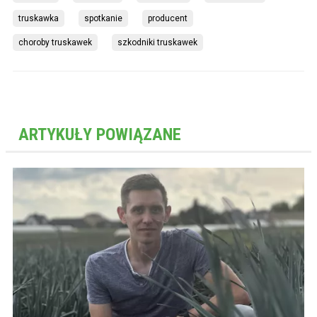
truskawka
spotkanie
producent
choroby truskawek
szkodniki truskawek
ARTYKUŁY POWIĄZANE