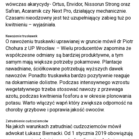
wówczas akarycydy- Ortus, Envidor, Nissorun Strong oraz
Safran, Acaramik czy Next Pro, działający mechanicznie.
Czasami nieodzowny jest też uzupełniający zabieg tuż po
kwitnieniu – wyjaśniała.
Nawożenie truskawek
O nawożeniu truskawki uprawianej w gruncie mówił dr Piotr
Chohura z UP Wrocław. – Wielu producentów zapomina że
współczesne odmiany są bardziej produktywne, a tym
samym mają większe potrzeby pokarmowe. Plantacje
nawadniane, ściółkowane potrzebują wyższych dawek
nawozów. Ponadto truskawka bardzo pozytywnie reaguje
na dokarmianie dolistne. Podczas intensywnego wzrostu
wegetatywnego trzeba stosować nawozy z przewaga
azotu, podczas kwitnienia fosforu a w okresie plonowania
potasu. Warto włączyć wapń który zwiększa odporność na
choroby grzybowe i poprawia jakość owoców.
Zatrudnienie cudzoziemców
Na jakich warunkach zatrudniać cudzoziemców mówił
adwokat Łukasz Biernacki. Od 1 stycznia 2019 obowiązują