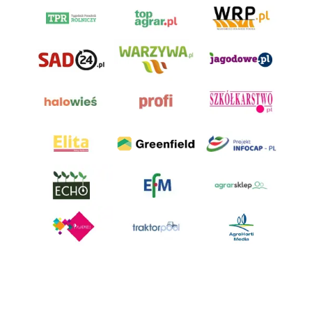
AgroHorti Media Sp. z o.o. ul. Metalowa 5, 60-118 Poznań. Akta rejestrowe
przechowywane w Sądzie Rejonowym Poznań - Nowe Miasto i Wilda w
Poznaniu, VIII Wydziale Gospodarczym, KRS 0001116269, NIP 7792573719,
REGON 529158846, kapitał zakładowy: 3.608.000 PLN.