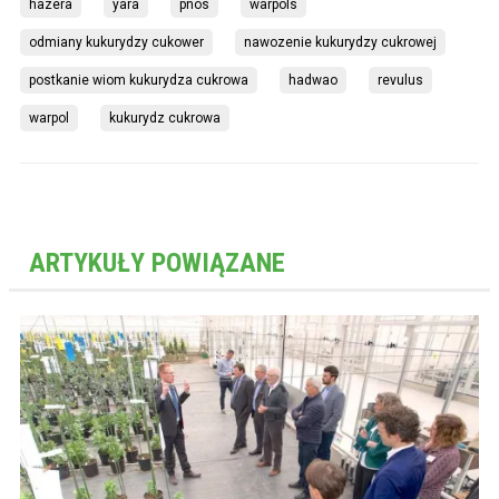
hazera
yara
pnos
warpols
odmiany kukurydzy cukower
nawozenie kukurydzy cukrowej
postkanie wiom kukurydza cukrowa
hadwao
revulus
warpol
kukurydz cukrowa
ARTYKUŁY POWIĄZANE