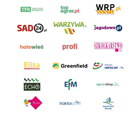
AgroHorti Media Sp. z o.o. ul. Metalowa 5, 60-118 Poznań. Akta rejestrowe
przechowywane w Sądzie Rejonowym Poznań - Nowe Miasto i Wilda w
Poznaniu, VIII Wydziale Gospodarczym, KRS 0001116269, NIP 7792573719,