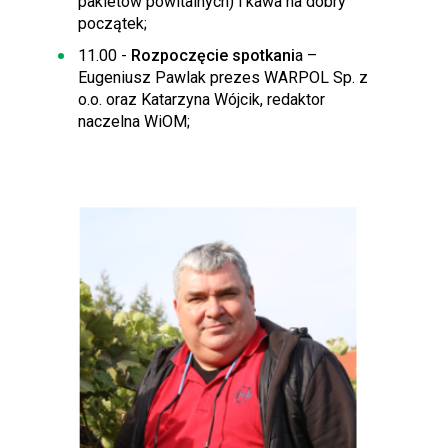
pakietów powitalnych) i kawa na dobry
początek;
11.00 -
Rozpoczęcie spotkani
a –
Eugeniusz Pawlak prezes WARPOL Sp. z
o.o. oraz Katarzyna Wójcik, redaktor
naczelna WiOM;