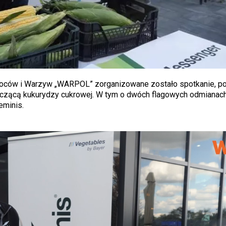
oców i Warzyw „WARPOL” zorganizowane zostało spotkanie, p
yczącą kukurydzy cukrowej. W tym o dwóch flagowych odmianac
eminis.