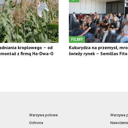
FILMY
adniania kroplowego – od
Kukurydza na przemysł, mroż
 montaż z firmą Ha-Dwa-O
świeży rynek – Semillas Fito
Warzywa polowe
Warzywa p
Ochrona
Nawożeni