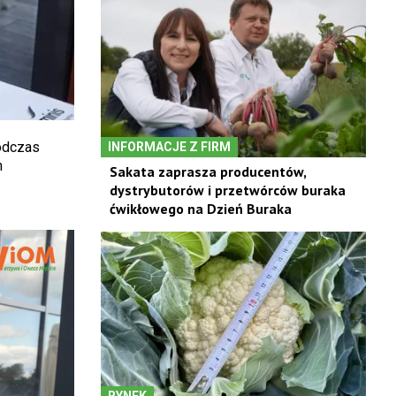
odczas
INFORMACJE Z FIRM
h
Sakata zaprasza producentów,
dystrybutorów i przetwórców buraka
ćwikłowego na Dzień Buraka
RYNEK