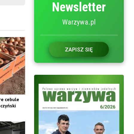
Newsletter
Warzywa.pl
ZAPISZ SIĘ
re cebule
czyński