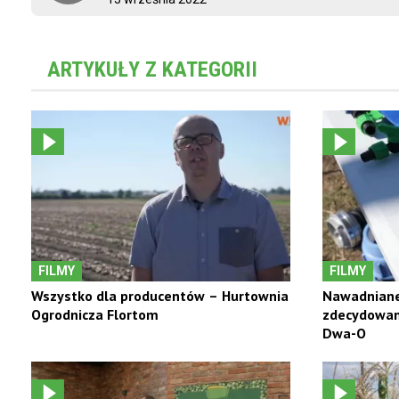
ARTYKUŁY Z KATEGORII
FILMY
FILMY
Wszystko dla producentów – Hurtownia
Nawadniane
Ogrodnicza Flortom
zdecydowani
Dwa-O