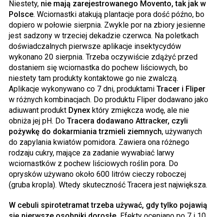
Niestety,
nie mają zarejestrowanego Movento, tak jak w
Polsce
. Wciornastki atakują plantacje pora dość późno, bo
dopiero w połowie sierpnia. Zwykle por na zbiory jesienne
jest sadzony w trzeciej dekadzie czerwca. Na poletkach
doświadczalnych pierwsze aplikacje insektycydów
wykonano 20 sierpnia. Trzeba oczywiście zdążyć przed
dostaniem się wciornastka do pochew liściowych, bo
niestety tam produkty kontaktowe go nie zwalczą.
Aplikacje wykonywano co 7 dni, produktami
Tracer i Fliper
w różnych kombinacjach. Do produktu Fliper dodawano jako
adiuwant produkt
Dynex
który zmiękcza wodę, ale nie
obniża jej pH. Do
Tracera dodawano Attracker, czyli
pożywkę do dokarmiania trzmieli ziemnych
, używanych
do zapylania kwiatów pomidora. Zawiera ona różnego
rodzaju cukry, mające za zadanie wywabiać larwy
wciornastków z pochew liściowych roślin pora. Do
oprysków używano około 600 litrów cieczy roboczej
(gruba kropla). Wtedy skuteczność Tracera jest największa.
W cebuli spirotetramat trzeba używać, gdy tylko pojawią
się pierwsze osobniki dorosłe.
Efekty oceniano po 7 i 10