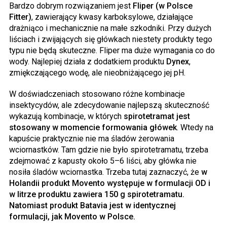
Bardzo dobrym rozwiązaniem jest
Fliper (w Polsce
Fitter)
, zawierający kwasy karboksylowe, działające
drażniąco i mechanicznie na małe szkodniki. Przy dużych
liściach i zwijających się główkach niestety produkty tego
typu nie będą skuteczne. Fliper ma duże wymagania co do
wody. Najlepiej działa z dodatkiem produktu
Dynex
,
zmiękczającego wodę, ale nieobniżającego jej pH.
W doświadczeniach stosowano różne kombinacje
insektycydów, ale zdecydowanie najlepszą skuteczność
wykazują kombinacje, w których
spirotetramat jest
stosowany w momencie formowania główek
. Wtedy na
kapuście praktycznie nie ma śladów żerowania
wciornastków. Tam gdzie nie było spirotetramatu, trzeba
zdejmować z kapusty około 5–6 liści, aby główka nie
nosiła śladów wciornastka. Trzeba tutaj zaznaczyć, że
w
Holandii produkt Movento występuje w formulacji OD i
w litrze produktu zawiera 150 g spirotetramatu.
Natomiast produkt Batavia jest w identycznej
formulacji, jak Movento w Polsce.