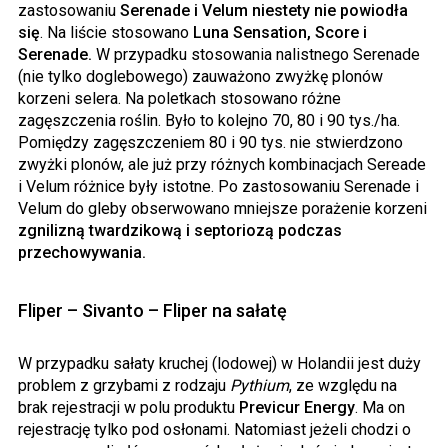
zastosowaniu
Serenade i Velum niestety nie powiodła
się
. Na liście stosowano
Luna Sensation, Score i
Serenade.
W przypadku stosowania nalistnego Serenade
(nie tylko doglebowego) zauważono zwyżkę plonów
korzeni selera. Na poletkach stosowano różne
zagęszczenia roślin. Było to kolejno 70, 80 i 90 tys./ha.
Pomiędzy zagęszczeniem 80 i 90 tys. nie stwierdzono
zwyżki plonów, ale już przy różnych kombinacjach Sereade
i Velum różnice były istotne. Po zastosowaniu Serenade i
Velum do gleby obserwowano mniejsze porażenie korzeni
zgnilizną twardzikową i septoriozą podczas
przechowywania.
Fliper – Sivanto – Fliper na sałatę
W przypadku sałaty kruchej (lodowej) w Holandii jest duży
problem z grzybami z rodzaju
Pythium
, ze względu na
brak rejestracji w polu produktu
Previcur Energy
. Ma on
rejestrację tylko pod osłonami. Natomiast jeżeli chodzi o