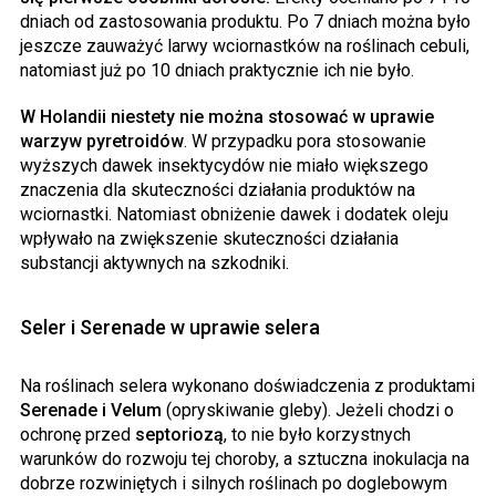
dniach od zastosowania produktu. Po 7 dniach można było
jeszcze zauważyć larwy wciornastków na roślinach cebuli,
natomiast już po 10 dniach praktycznie ich nie było.
W Holandii niestety nie można stosować w uprawie
warzyw pyretroidów
. W przypadku pora stosowanie
wyższych dawek insektycydów nie miało większego
znaczenia dla skuteczności działania produktów na
wciornastki. Natomiast obniżenie dawek i dodatek oleju
wpływało na zwiększenie skuteczności działania
substancji aktywnych na szkodniki.
Seler i Serenade w uprawie selera
Na roślinach selera wykonano doświadczenia z produktami
Serenade i Velum
(opryskiwanie gleby). Jeżeli chodzi o
ochronę przed
septoriozą
, to nie było korzystnych
warunków do rozwoju tej choroby, a sztuczna inokulacja na
dobrze rozwiniętych i silnych roślinach po doglebowym