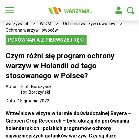
warzywa.pl
>
WiOM
>
Ochrona warzyw i owoców
>
Ochrona warzyw i owoców
PORÓWNANIA Z PIERWSZEJ RĘKI
Czym różni się program ochrony
warzyw w Holandii od tego
stosowanego w Polsce?
Autor:
Piotr Borczyński
fot. Borczyński
Data: 18 grudnia 2022
Wrześniowa wizyta w farmie doświadczalnej Bayera –
Giessen Crop Research – była okazją do porównania
holenderskich i polskich programów ochrony
najważniejszych gatunków warzyw. Czy są duże