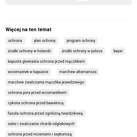
ochrona 
plan ochrony
program ochrony
środki ochrony w holandii
środki ochrony w polsce
bayer
kapusta głowiasta ochrona przed mączlikiem
wciornastek w kapuście
marchew alternarioza
marchew zwalczanie mączlika prawdziwego
ochrona pora przed wciornastkiem
cykoria ochrona przed bawełnicą
fasola ochrona przed zgnilizną twardzikową
seler i zwalczanie chorób odglebowych
ochrona przed nicieniami i septoriozą