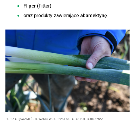
Fliper
(Fitter)
oraz produkty zawierające
abamektynę
.
POR Z OBJAWAMI ŻEROWANIA WCIORNASTKA.
FOTO:
FOT. BORCZYŃSKI