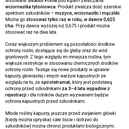
testowane
Sivanto Prime
pod kątem zwalczania
wciornastka tytoniowca
. Produkt zwalcza dość szerokie
spektrum szkodników –
mszyce, wciornastki i mączliki
.
Można go
stosować tylko raz w roku, w dawce 0,625
l/ha.
Przy dawce wyższej niż 0,675 l produkt można
stosować raz na dwa lata.
Coraz większym problemem są pozostałości środków
ochrony roślin, dostające się do gleby oraz do wód
gruntowych. Z tego względu im mniejsza roślina, tym
większe restrykcje w stosowaniu chemicznych środków
ochrony roślin. Testuje się nowe produkty w uprawie
kapusty głowiastej i innych warzyw kapustnych ze
względu na to, że
spirotetramat,
który jest podstawą
ochrony przed szkodnikami
za 3–4 lata wypadnie z
rejestracji
i dla rolników dużym wyzwaniem będzie
ochrona kapustnych przed szkodnikami.
Młode rośliny kapusty, jeszcze przed zwijaniem główki
(kiedy można opryskać całe liście i dotrzeć do
szkodników) można chronić produktami biologicznymi.