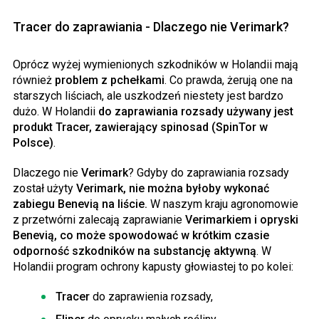
Tracer do zaprawiania - Dlaczego nie Verimark?
Oprócz wyżej wymienionych szkodników w Holandii mają
również
problem z pchełkami
. Co prawda, żerują one na
starszych liściach, ale uszkodzeń niestety jest bardzo
dużo. W Holandii
do zaprawiania rozsady używany jest
produkt Tracer, zawierający spinosad (SpinTor w
Polsce)
.
Dlaczego nie
Verimark
? Gdyby do zaprawiania rozsady
został użyty
Verimark, nie można byłoby wykonać
zabiegu Benevią na liście.
W naszym kraju agronomowie
z przetwórni zalecają zaprawianie
Verimarkiem i opryski
Benevią, co może spowodować w krótkim czasie
odporność szkodników na substancję aktywną
. W
Holandii program ochrony kapusty głowiastej to po kolei:
Tracer
do zaprawienia rozsady,