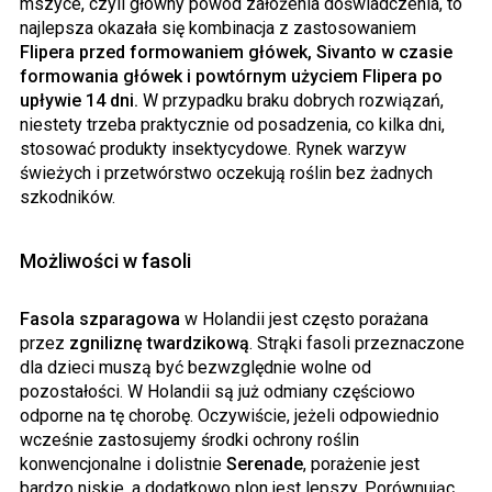
mszyce, czyli główny powód założenia doświadczenia, to
najlepsza okazała się kombinacja z zastosowaniem
Flipera przed formowaniem główek, Sivanto w czasie
formowania główek i powtórnym użyciem Flipera po
upływie 14 dni.
W przypadku braku dobrych rozwiązań,
niestety trzeba praktycznie od posadzenia, co kilka dni,
stosować produkty insektycydowe. Rynek warzyw
świeżych i przetwórstwo oczekują roślin bez żadnych
szkodników.
Możliwości w fasoli
Fasola szparagowa
w Holandii jest często porażana
przez
zgniliznę twardzikową
. Strąki fasoli przeznaczone
dla dzieci muszą być bezwzględnie wolne od
pozostałości. W Holandii są już odmiany częściowo
odporne na tę chorobę. Oczywiście, jeżeli odpowiednio
wcześnie zastosujemy środki ochrony roślin
konwencjonalne i dolistnie
Serenade
, porażenie jest
bardzo niskie, a dodatkowo plon jest lepszy. Porównując