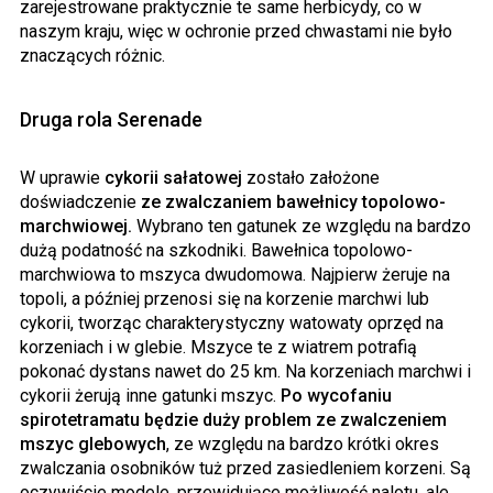
zarejestrowane praktycznie te same herbicydy, co w
naszym kraju, więc w ochronie przed chwastami nie było
znaczących różnic.
Druga rola Serenade
W uprawie
cykorii sałatowej
zostało założone
doświadczenie
ze zwalczaniem bawełnicy topolowo-
marchwiowej.
Wybrano ten gatunek ze względu na bardzo
dużą podatność na szkodniki. Bawełnica topolowo-
marchwiowa to mszyca dwudomowa. Najpierw żeruje na
topoli, a później przenosi się na korzenie marchwi lub
cykorii, tworząc charakterystyczny watowaty oprzęd na
korzeniach i w glebie. Mszyce te z wiatrem potrafią
pokonać dystans nawet do 25 km. Na korzeniach marchwi i
cykorii żerują inne gatunki mszyc.
Po wycofaniu
spirotetramatu będzie duży problem ze zwalczeniem
mszyc glebowych
, ze względu na bardzo krótki okres
zwalczania osobników tuż przed zasiedleniem korzeni. Są
oczywiście modele, przewidujące możliwość nalotu, ale