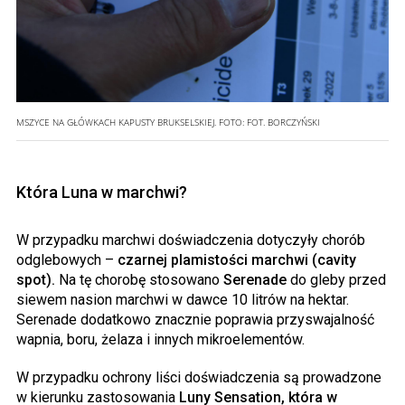
MSZYCE NA GŁÓWKACH KAPUSTY BRUKSELSKIEJ.
FOTO:
FOT. BORCZYŃSKI
Która Luna w marchwi?
W przypadku marchwi doświadczenia dotyczyły chorób
odglebowych –
czarnej plamistości marchwi (cavity
spot).
Na tę chorobę stosowano
Serenade
do gleby przed
siewem nasion marchwi w dawce 10 litrów na hektar.
Serenade dodatkowo znacznie poprawia przyswajalność
wapnia, boru, żelaza i innych mikroelementów.
W przypadku ochrony liści doświadczenia są prowadzone
w kierunku zastosowania
Luny Sensation, która w