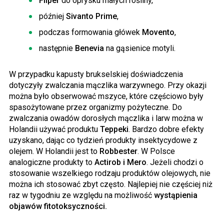
Fliper
do oprysku małych rośliny,
później
Sivanto Prime
,
podczas formowania główek
Movento
,
następnie
Benevia
na gąsienice motyli.
W przypadku kapusty brukselskiej doświadczenia
dotyczyły zwalczania mączlika warzywnego. Przy okazji
można było obserwować mszyce, które częściowo były
spasożytowane przez organizmy pożyteczne. Do
zwalczania owadów dorosłych mączlika i larw można w
Holandii używać produktu
Teppeki
. Bardzo dobre efekty
uzyskano, dając co tydzień produkty insektycydowe z
olejem. W Holandii jest to
Robbester
. W Polsce
analogiczne produkty to
Actirob i Mero
. Jeżeli chodzi o
stosowanie wszelkiego rodzaju produktów olejowych, nie
można ich stosować zbyt często. Najlepiej nie częściej niż
raz w tygodniu ze względu na możliwość
wystąpienia
objawów fitotoksyczności.