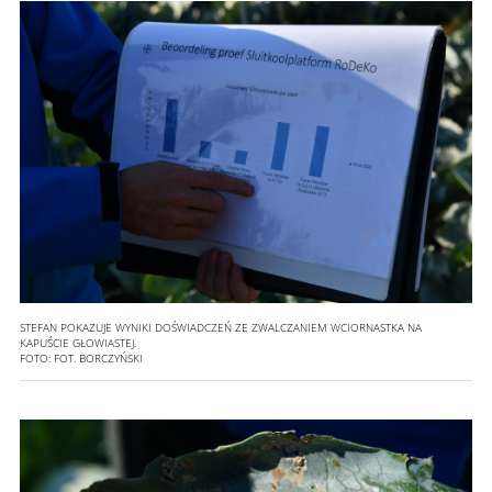
STEFAN POKAZUJE WYNIKI DOŚWIADCZEŃ ZE ZWALCZANIEM WCIORNASTKA NA
KAPUŚCIE GŁOWIASTEJ.
FOTO:
FOT. BORCZYŃSKI