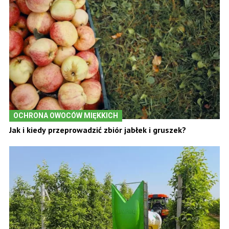
OCHRONA OWOCÓW MIĘKKICH
Jak i kiedy przeprowadzić zbiór jabłek i gruszek?