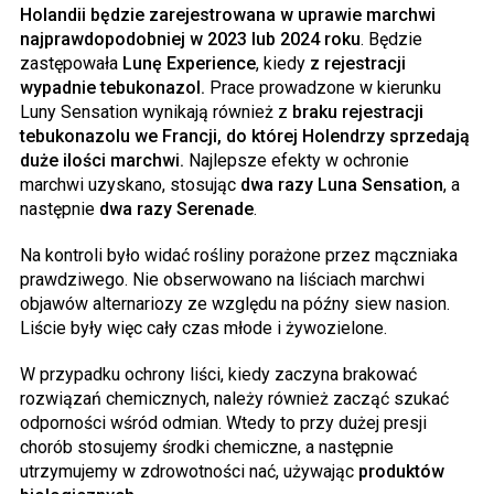
Holandii będzie zarejestrowana w uprawie marchwi
najprawdopodobniej w 2023 lub 2024 roku
. Będzie
zastępowała
Lunę Experience
, kiedy
z rejestracji
wypadnie tebukonazol.
Prace prowadzone w kierunku
Luny Sensation wynikają również z
braku rejestracji
tebukonazolu we Francji, do której Holendrzy sprzedają
duże ilości marchwi.
Najlepsze efekty w ochronie
marchwi uzyskano, stosując
dwa razy Luna Sensation
, a
następnie
dwa razy Serenade
.
Na kontroli było widać rośliny porażone przez mączniaka
prawdziwego. Nie obserwowano na liściach marchwi
objawów alternariozy ze względu na późny siew nasion.
Liście były więc cały czas młode i żywozielone.
W przypadku ochrony liści, kiedy zaczyna brakować
rozwiązań chemicznych, należy również zacząć szukać
odporności wśród odmian. Wtedy to przy dużej presji
chorób stosujemy środki chemiczne, a następnie
utrzymujemy w zdrowotności nać, używając
produktów