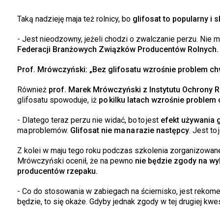
Taką nadzieję maja też rolnicy, bo
glifosat to popularny i 
- Jest nieodzowny, jeżeli chodzi o zwalczanie perzu. Nie m
Federacji Branżowych Związków Producentów Rolnych.
Prof. Mrówczyński: „Bez glifosatu wzrośnie problem ch
Również
prof. Marek Mrówczyński z Instytutu Ochrony R
glifosatu spowoduje, iż
po kilku latach wzrośnie problem 
- Dlatego teraz perzu nie widać, bo to jest
efekt używania g
ma problemów.
Glifosat nie ma na razie następcy
. Jest to
Z kolei w maju tego roku podczas szkolenia zorganizowa
Mrówczyński ocenił, że na pewno
nie będzie zgody na wy
producentów rzepaku.
- Co do stosowania w zabiegach na ściernisko, jest rekome
będzie, to się okaże. Gdyby jednak zgody w tej drugiej kwes