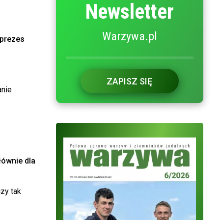
Newsletter
Warzywa.pl
 prezes
ZAPISZ SIĘ
anie
łównie dla
zy tak