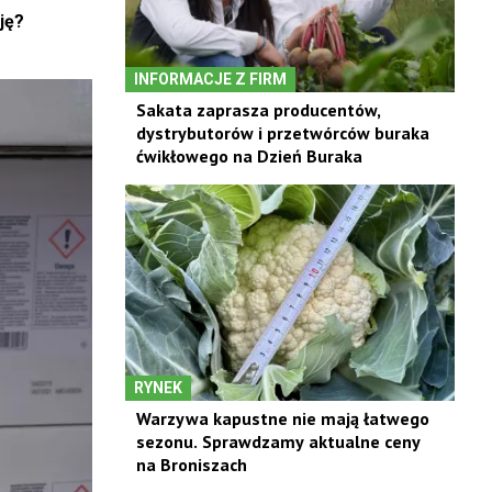
ję?
INFORMACJE Z FIRM
Sakata zaprasza producentów,
dystrybutorów i przetwórców buraka
ćwikłowego na Dzień Buraka
RYNEK
Warzywa kapustne nie mają łatwego
sezonu. Sprawdzamy aktualne ceny
na Broniszach