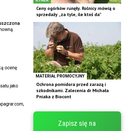
Ceny ogórków runęły. Rolnicy mówią o
sprzedaży „za tyle, ile ktoś da”
puszczona
onowną
ką ocenę
MATERIAŁ PROMOCYJNY
Ochrona pomidora przed zarazą i
satu jako
szkodnikami. Zalecenia dr Michała
Pniaka z Biocont
opagrar.com,
Zapisz się na