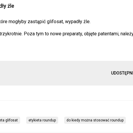
ły źle
óre mogłyby zastąpić glifosat, wypadły źle.
zykrotnie. Poza tym to nowe preparaty, objęte patentami, należy
UDOSTĘPN
eta glifosat
etykieta roundup
do kiedy można stosować roundup