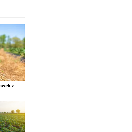
awek z