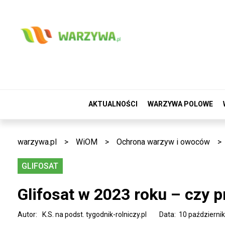
AKTUALNOŚCI
WARZYWA POLOWE
warzywa.pl
>
WiOM
>
Ochrona warzyw i owoców
>
GLIFOSAT
Glifosat w 2023 roku – czy p
Autor:
K.S. na podst. tygodnik-rolniczy.pl
Data: 10 październi