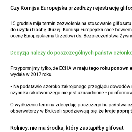
Czy Komijsa Europejska przedłuży rejestrację glifo
15 grudnia mija termin zezwolenia na stosowanie glifosatu
do użytku trochę dłużej.
Komisja Europejska chce bowiem 
ocenę Europejskiemu Urzędowi ds. Bezpieczeństwa Żywnośc
Decyzja należy do poszczególnych państw członk
Przypomnijmy tylko, że
ECHA w maju tego roku ponownie s
wydała w 2017 roku.
- Na podstawie szeroko zakrojonego przeglądu dowodów na
czynnika rakotwórczego nie jest uzasadnione - poinformo
O wydłużeniu terminu zdecydują poszczególne państwa czło
obserwatorzy w Brukseli spodziewają się, że
kraje poprą 
Rolnicy: nie ma środka, który zastąpiłby glifosat