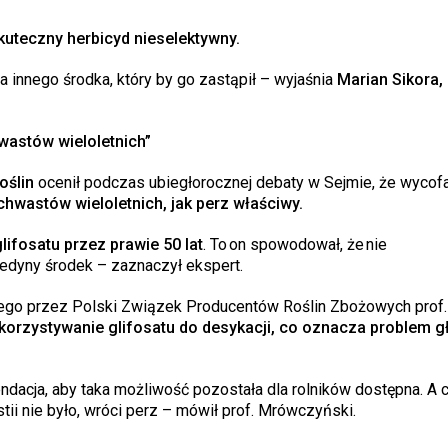
skuteczny herbicyd nieselektywny.
a innego środka, który by go zastąpił – wyjaśnia
Marian Sikora,
wastów wieloletnich”
oślin
ocenił podczas ubiegłorocznej debaty w Sejmie, że wycof
chwastów wieloletnich, jak perz właściwy.
lifosatu przez prawie 50 lat
. To on spowodował, że nie
 jedyny środek – zaznaczył ekspert.
nego przez Polski Związek Producentów Roślin Zbożowych prof.
korzystywanie glifosatu do desykacji, co oznacza problem g
ndacja, aby taka możliwość pozostała dla rolników dostępna. A c
tii nie było, wróci perz – mówił prof. Mrówczyński.