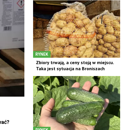
RYNEK
Zbiory trwają, a ceny stoją w miejscu.
Taka jest sytuacja na Broniszach
ywać?
RYNEK