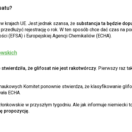
satu?
 w krajach UE. Jest jednak szansa, że
substancja ta będzie do
przedłużyć rejestrację o rok. W ten sposób chce dać czas na p
i (EFSA) i Europejskiej Agencji Chemikaliów (ECHA).
owskich
twierdziła, że glifosat nie jest rakotwórczy
. Pierwszy raz ta
ukowych Komitet ponownie stwierdza, że klasyfikowanie glifo
wała ECHA.
nkowskie w przyszłym tygodniu. Ale jak informuje niemiecki t
tę propozycję.