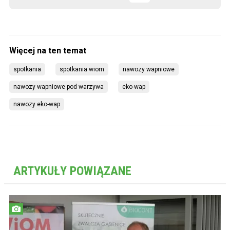
spotkania
spotkania wiom
nawozy wapniowe
nawozy wapniowe pod warzywa
eko-wap
nawozy eko-wap
ARTYKUŁY POWIĄZANE