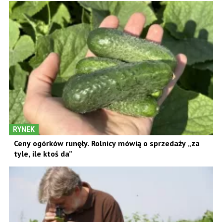
RYNEK
Ceny ogórków runęły. Rolnicy mówią o sprzedaży „za
tyle, ile ktoś da”