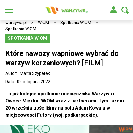
warzywa.pl
>
WiOM
>
Spotkania WiOM
>
Spotkania WiOM
SPOTKANIA WIOM
Które nawozy wapniowe wybrać do
warzyw korzeniowych? [FILM]
Autor:
Marta Szyperek
Data: 09 listopada 2022
To już kolejne spotkanie miesięcznika Warzywa i
Owoce Miękkie WiOM wraz z partnerami. Tym razem
20 września gościliśmy na polu Adam Kowala w
miejscowości Futory (woj. podkarpackie).