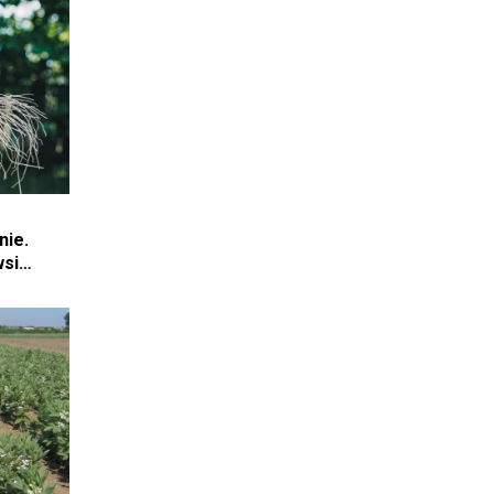
nie.
wsi
rynek