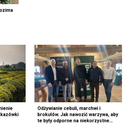
 ozima
nienie
Odżywianie cebuli, marchwi i
skazówki
brokułów. Jak nawozić warzywa, aby
te były odporne na niekorzystne
warunki?