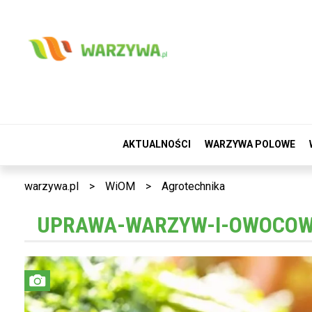
AKTUALNOŚCI
WARZYWA POLOWE
warzywa.pl
>
WiOM
>
Agrotechnika
UPRAWA-WARZYW-I-OWOCO