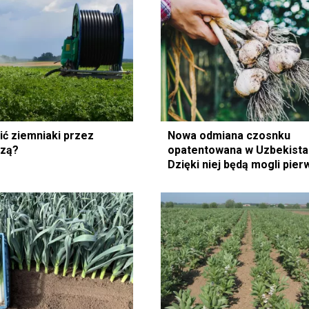
ić ziemniaki przez
Nowa odmiana czosnku
ozą?
opatentowana w Uzbekista
Dzięki niej będą mogli pier
wchodzić ze sprzedażą na 