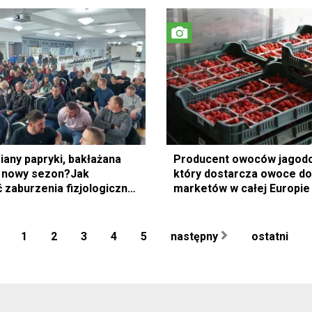
iany papryki, bakłażana
Producent owoców jagod
 nowy sezon?Jak
który dostarcza owoce do
 zaburzenia fizjologiczne
marketów w całej Europie
1
2
3
4
5
następny
ostatni