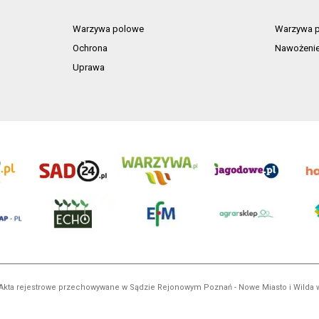
Warzywa polowe
Warzywa p
Ochrona
Nawożeni
Uprawa
ń. Akta rejestrowe przechowywane w Sądzie Rejonowym Poznań - Nowe Miasto i Wilda
NIP 7792573719, REGON 529158846, kapitał zakładowy: 3.608.000 PLN.